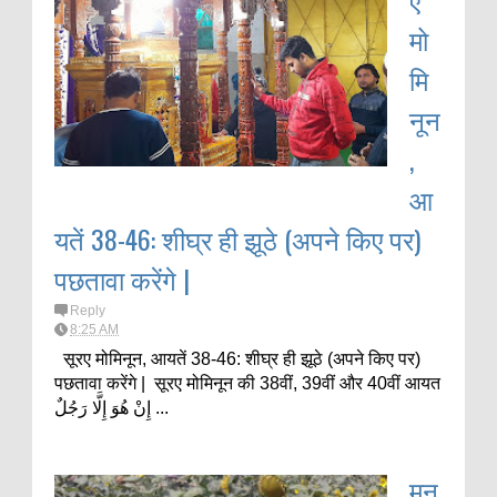
मो
मि
नून
,
आ
यतें 38-46: शीघ्र ही झूठे (अपने किए पर)
पछतावा करेंगे |
Reply
8:25 AM
सूरए मोमिनून, आयतें 38-46: शीघ्र ही झूठे (अपने किए पर)
पछतावा करेंगे | सूरए मोमिनून की 38वीं, 39वीं और 40वीं आयत
إِنْ هُوَ إِلَّا رَجُلٌ ...
मनु