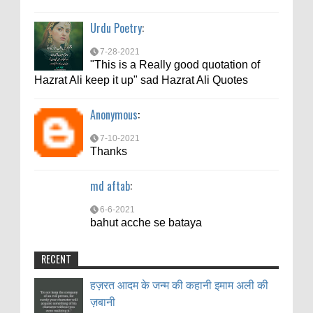
"This is a Really good quotation of
Hazrat Ali keep it up" sad Hazrat Ali Quotes
Urdu Poetry
:
Anonymous
:
7-28-2021
"This is a Really good quotation of
7-10-2021
Hazrat Ali keep it up" sad Hazrat Ali Quotes
Thanks
Anonymous
:
md aftab
:
7-10-2021
6-6-2021
Thanks
bahut acche se bataya
md aftab
:
6-6-2021
bahut acche se bataya
RECENT
हज़रत आदम के जन्म की कहानी इमाम अली की
ज़बानी