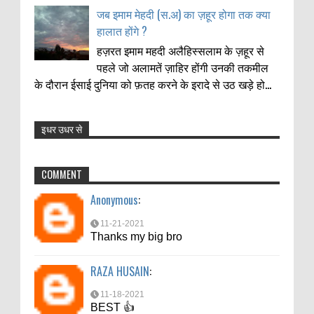
जब इमाम मेहदी (स.अ) का ज़हूर होगा तक क्या
हालात होंगे ?
हज़रत इमाम महदी अलैहिस्सलाम के ज़हूर से
पहले जो अलामतें ज़ाहिर होंगी उनकी तकमील
के दौरान ईसाई दुनिया को फ़तह करने के इरादे से उठ खड़े हो...
इधर उधर से
Anonymous
:
11-21-2021
COMMENT
Thanks my big bro
Anonymous
:
RAZA HUSAIN
:
11-21-2021
11-18-2021
Thanks my big bro
BEST 👍
RAZA HUSAIN
:
Urdu Poetry
:
11-18-2021
7-28-2021
BEST 👍