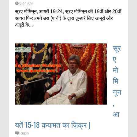
8:44 AM
सूरए मोमिनून, आयतें 19-24, सूरए मोमिनून की 19वीं और 20वीं
आयत फिर हमने उस (पानी) के द्वारा तुम्हारे लिए खजूरों और
अंगूरों के...
सूर
ए
मो
मि
नून
,
आ
यतें 15-18 क़यामत का ज़िक्र |
Reply