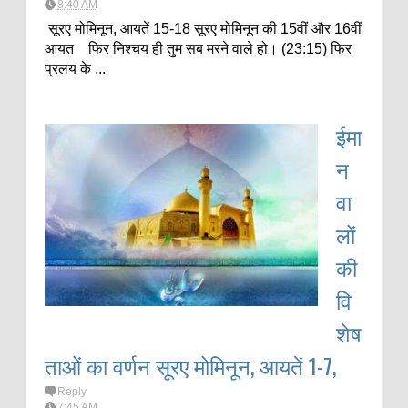
8:40 AM
सूरए मोमिनून, आयतें 15-18 सूरए मोमिनून की 15वीं और 16वीं
आयत फिर निश्चय ही तुम सब मरने वाले हो। (23:15) फिर
प्रलय के ...
ईमा
न
वा
लों
की
वि
शेष
ताओं का वर्णन सूरए मोमिनून, आयतें 1-7,
Reply
7:45 AM