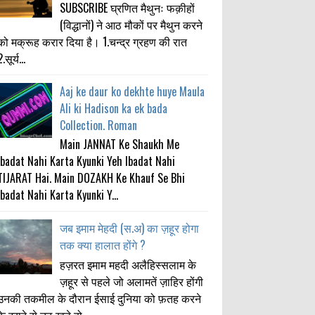
SUBSCRIBE घ्रणित मैथुनः फक़ीहों
(विद्धानों) ने आठ मौकों पर मैथुन करने
को मक्रूह करार दिया है। 1.चन्द्र ग्रहण की रात
.सूर्य...
Aaj ke daur ko dekhte huye Maula
Ali ki Hadison ka ek bada
Collection. Roman
Main JANNAT Ke Shaukh Me
Ibadat Nahi Karta Kyunki Yeh Ibadat Nahi
TIJARAT Hai. Main DOZAKH Ke Khauf Se Bhi
Ibadat Nahi Karta Kyunki Y...
जब इमाम मेहदी (स.अ) का ज़हूर होगा
तक क्या हालात होंगे ?
हज़रत इमाम महदी अलैहिस्सलाम के
ज़हूर से पहले जो अलामतें ज़ाहिर होंगी
उनकी तकमील के दौरान ईसाई दुनिया को फ़तह करने
के इरादे से उठ खड़े हो...