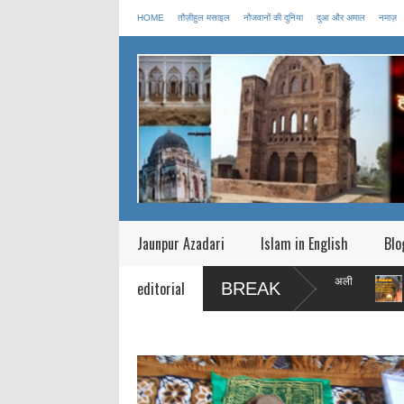
HOME
तौज़ीहुल मसाइल
नौजवानों की दुनिया
दुआ और अमाल
नमाज़
Jaunpur Azadari
Islam in English
Blo
द एक अच्छा इंसान
ईद में किस बात की ख़ुशी मानते है : हज़रत अली
फितरे की रक़
editorial
BREAK
की ज़बानी
गरीब हैं तो |