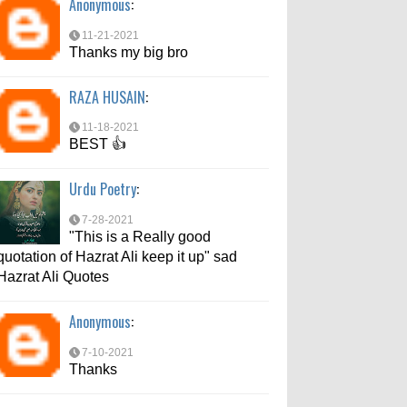
Anonymous
:
7-10-2021
Thanks
11-21-2021
Thanks my big bro
md aftab
:
RAZA HUSAIN
:
6-6-2021
bahut acche se bataya
11-18-2021
BEST 👍
Urdu Poetry
:
7-28-2021
"This is a Really good
quotation of Hazrat Ali keep it up" sad
Hazrat Ali Quotes
Anonymous
:
7-10-2021
Thanks