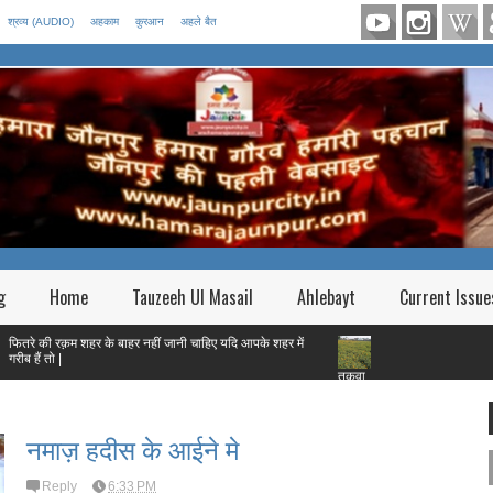
श्रव्य (AUDIO)
अहकाम
कुरआन
अहले बैत
g
Home
Tauzeeh Ul Masail
Ahlebayt
Current Issue
म शहर के बाहर नहीं जानी चाहिए यदि आपके शहर में
तक़वा
नमाज़ हदीस के आईने मे
Reply
6:33 PM