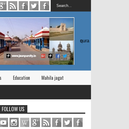
quran
s
Education
Mahila jagat
FOLLOW US