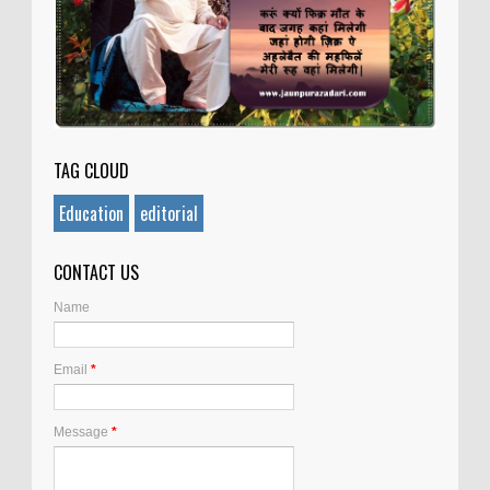
TAG CLOUD
Education
editorial
CONTACT US
Name
Email
*
Message
*