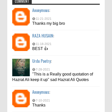
COMMENT
Thanks my big bro
Anonymous
:
RAZA HUSAIN
:
11-21-2021
11-18-2021
Thanks my big bro
BEST 👍
RAZA HUSAIN
:
Urdu Poetry
:
11-18-2021
7-28-2021
BEST 👍
"This is a Really good quotation of
Hazrat Ali keep it up" sad Hazrat Ali Quotes
Urdu Poetry
:
Anonymous
:
7-28-2021
"This is a Really good quotation of
7-10-2021
Hazrat Ali keep it up" sad Hazrat Ali Quotes
Thanks
Anonymous
:
md aftab
:
7-10-2021
6-6-2021
Thanks
bahut acche se bataya