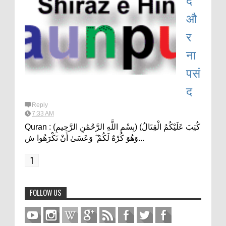
औ
र
ना
पसं
द
Reply
7:33 AM
Quran : (بِسْمِ اللَّهِ الرَّحْمَٰنِ الرَّحِيمِ) (كُتِبَ عَلَيْكُمُ الْقِتَالُ
وَهُوَ كُرْهٌ لَكُمْ ۖ وَعَسَىٰ أَنْ تَكْرَهُوا ش...
1
FOLLOW US