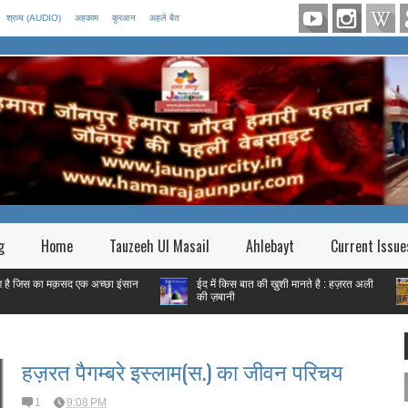
श्रव्य (AUDIO)
अहकाम
कुरआन
अहले बैत
g
Home
Tauzeeh Ul Masail
Ahlebayt
Current Issue
मक़सद एक अच्छा इंसान
ईद में किस बात की ख़ुशी मानते है : हज़रत अली
फितरे क
की ज़बानी
गरीब हैं 
हज़रत पैगम्बरे इस्लाम(स.) का जीवन परिचय
1
9:08 PM