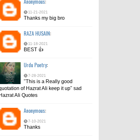
Anonymous
:
7-10-2021
Thanks
11-21-2021
Thanks my big bro
md aftab
:
RAZA HUSAIN
:
6-6-2021
bahut acche se bataya
11-18-2021
BEST 👍
Urdu Poetry
:
7-28-2021
"This is a Really good
quotation of Hazrat Ali keep it up" sad
Hazrat Ali Quotes
Anonymous
:
7-10-2021
Thanks