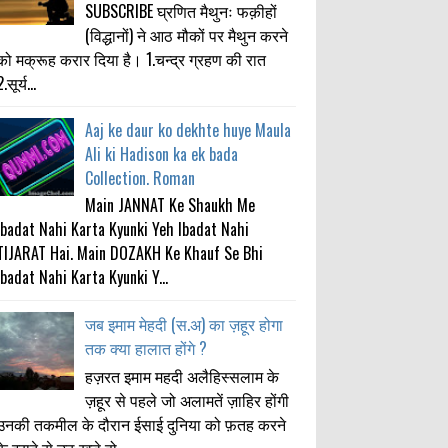
SUBSCRIBE घ्रणित मैथुनः फक़ीहों
(विद्धानों) ने आठ मौकों पर मैथुन करने
को मक्रूह करार दिया है। 1.चन्द्र ग्रहण की रात
.सूर्य...
Aaj ke daur ko dekhte huye Maula
Ali ki Hadison ka ek bada
Collection. Roman
Main JANNAT Ke Shaukh Me
Ibadat Nahi Karta Kyunki Yeh Ibadat Nahi
TIJARAT Hai. Main DOZAKH Ke Khauf Se Bhi
Ibadat Nahi Karta Kyunki Y...
जब इमाम मेहदी (स.अ) का ज़हूर होगा
तक क्या हालात होंगे ?
हज़रत इमाम महदी अलैहिस्सलाम के
ज़हूर से पहले जो अलामतें ज़ाहिर होंगी
उनकी तकमील के दौरान ईसाई दुनिया को फ़तह करने
के इरादे से उठ खड़े हो...