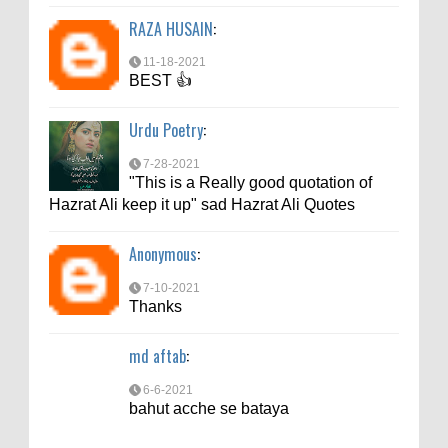
RAZA HUSAIN
:
6-6-2021
bahut acche se bataya
11-18-2021
BEST 👍
Urdu Poetry
:
7-28-2021
"This is a Really good quotation of
Hazrat Ali keep it up" sad Hazrat Ali Quotes
Anonymous
:
7-10-2021
Thanks
md aftab
:
6-6-2021
bahut acche se bataya