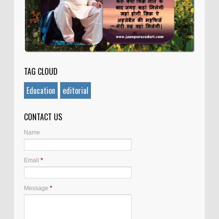
TAG CLOUD
Education
editorial
CONTACT US
Name
Email
*
Message
*