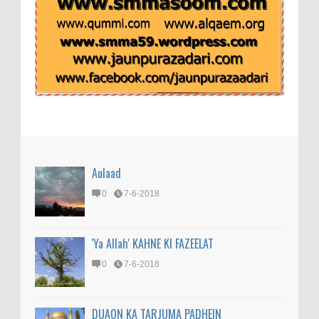
Aulaad
0
7-6-2018
'Ya Allah' KAHNE KI FAZEELAT
0
7-6-2018
DUAON KA TARJUMA PADHEIN