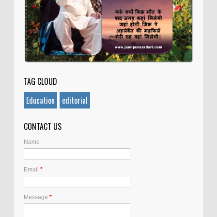
TAG CLOUD
Education
editorial
CONTACT US
Name
Email
*
Message
*