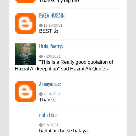
Thanks my big bro
md aftab
:
RAZA HUSAIN
:
6-6-2021
bahut acche se bataya
11-18-2021
BEST 👍
Urdu Poetry
:
7-28-2021
"This is a Really good quotation of
Hazrat Ali keep it up" sad Hazrat Ali Quotes
Anonymous
:
7-10-2021
Thanks
md aftab
:
6-6-2021
bahut acche se bataya