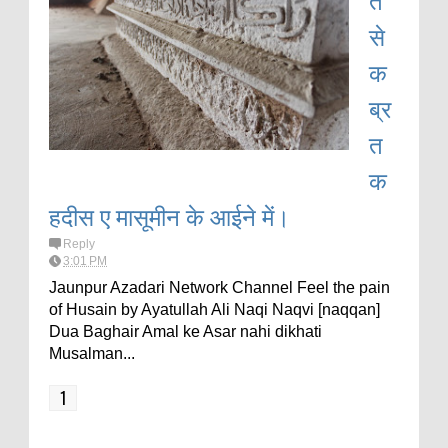
से
क
ब्र
त
क
हदीस ए मासूमीन के आईने में।
Reply
3:01 PM
Jaunpur Azadari Network Channel Feel the pain
of Husain by Ayatullah Ali Naqi Naqvi [naqqan]
Dua Baghair Amal ke Asar nahi dikhati
Musalman...
1