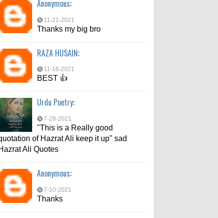
Anonymous
:
7-10-2021
Thanks
11-21-2021
Thanks my big bro
md aftab
:
RAZA HUSAIN
:
6-6-2021
bahut acche se bataya
11-18-2021
BEST 👍
Urdu Poetry
:
7-28-2021
"This is a Really good
quotation of Hazrat Ali keep it up" sad
Hazrat Ali Quotes
Anonymous
:
7-10-2021
Thanks