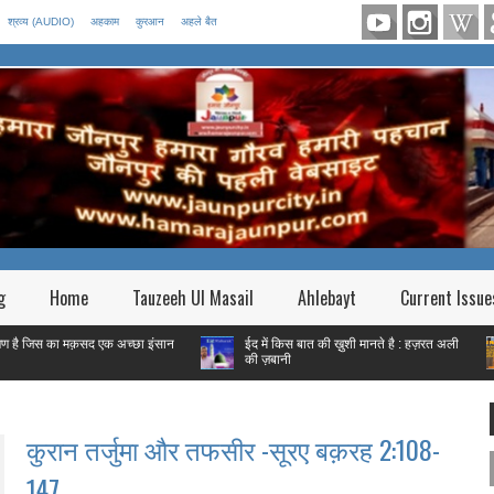
श्रव्य (AUDIO)
अहकाम
कुरआन
अहले बैत
g
Home
Tauzeeh Ul Masail
Ahlebayt
Current Issue
 मक़सद एक अच्छा इंसान
ईद में किस बात की ख़ुशी मानते है : हज़रत अली
फितरे 
की ज़बानी
गरीब हैं
कुरान तर्जुमा और तफसीर -सूरए बक़रह 2:108-
147