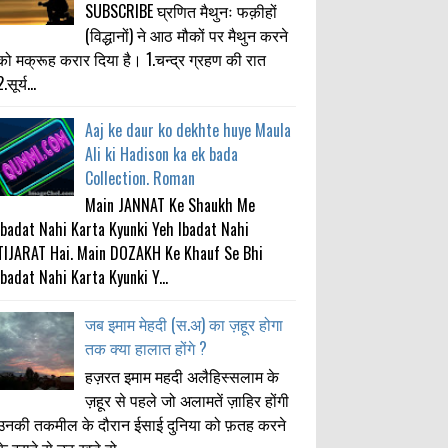
SUBSCRIBE घ्रणित मैथुनः फक़ीहों
(विद्धानों) ने आठ मौकों पर मैथुन करने
को मक्रूह करार दिया है। 1.चन्द्र ग्रहण की रात
.सूर्य...
Aaj ke daur ko dekhte huye Maula
Ali ki Hadison ka ek bada
Collection. Roman
Main JANNAT Ke Shaukh Me
Ibadat Nahi Karta Kyunki Yeh Ibadat Nahi
TIJARAT Hai. Main DOZAKH Ke Khauf Se Bhi
Ibadat Nahi Karta Kyunki Y...
जब इमाम मेहदी (स.अ) का ज़हूर होगा
तक क्या हालात होंगे ?
हज़रत इमाम महदी अलैहिस्सलाम के
ज़हूर से पहले जो अलामतें ज़ाहिर होंगी
उनकी तकमील के दौरान ईसाई दुनिया को फ़तह करने
के इरादे से उठ खड़े हो...