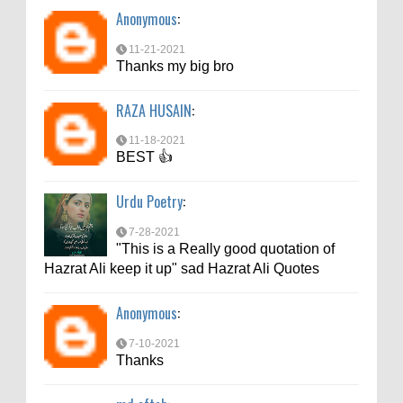
Anonymous
:
RAZA HUSAIN
:
11-21-2021
11-18-2021
Thanks my big bro
BEST 👍
RAZA HUSAIN
:
Urdu Poetry
:
11-18-2021
7-28-2021
BEST 👍
"This is a Really good quotation of
Hazrat Ali keep it up" sad Hazrat Ali Quotes
Urdu Poetry
:
Anonymous
:
7-28-2021
"This is a Really good quotation of
7-10-2021
Hazrat Ali keep it up" sad Hazrat Ali Quotes
Thanks
Anonymous
:
md aftab
:
7-10-2021
6-6-2021
Thanks
bahut acche se bataya