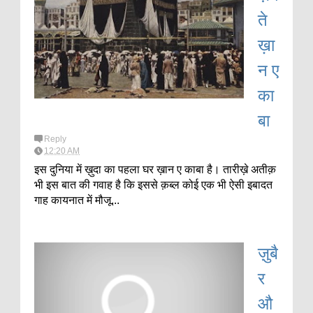
ते
ख़ा
न ए
का
बा
Reply
12:20 AM
इस दुनिया में ख़ुदा का पहला घर ख़ान ए काबा है। तारीख़े अतीक़
भी इस बात की गवाह है कि इससे क़ब्ल कोई एक भी ऐसी इबादत
गाह कायनात में मौजू...
ज़ुबै
र
औ