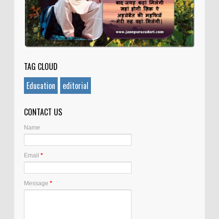
TAG CLOUD
Education
editorial
CONTACT US
Name
Email
*
Message
*