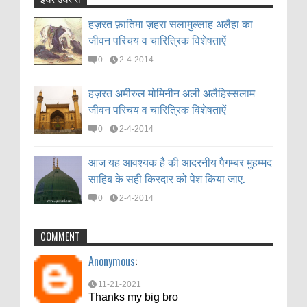
हज़रत फ़ातिमा ज़हरा सलामुल्लाह अलैहा का
Anonymous
:
जीवन परिचय व चारित्रिक विशेषताऐं
हज़रत फ़ातिमा ज़हरा सलामुल्लाह अलैहा का
11-21-2021
जीवन परिचय व चारित्रिक विशेषताऐं
Thanks my big bro
0
2-4-2014
0
2-4-2014
हज़रत अमीरुल मोमिनीन अली अलैहिस्सलाम
RAZA HUSAIN
:
जीवन परिचय व चारित्रिक विशेषताऐं
हज़रत अमीरुल मोमिनीन अली अलैहिस्सलाम
11-18-2021
जीवन परिचय व चारित्रिक विशेषताऐं
BEST 👍
0
2-4-2014
0
2-4-2014
आज यह आवश्यक है की आदरनीय पैगम्बर मुहम्मद
Urdu Poetry
:
साहिब के सही किरदार को पेश किया जाए.
आज यह आवश्यक है की आदरनीय पैगम्बर मुहम्मद
7-28-2021
साहिब के सही किरदार को पेश किया जाए.
"This is a Really good quotation of
0
2-4-2014
Hazrat Ali keep it up" sad Hazrat Ali Quotes
0
2-4-2014
Anonymous
:
COMMENT
7-10-2021
Anonymous
:
Thanks
11-21-2021
Thanks my big bro
md aftab
: