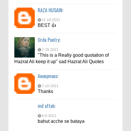
6-6-2021
RAZA HUSAIN
:
bahut acche se bataya
11-18-2021
BEST 👍
Urdu Poetry
:
7-28-2021
"This is a Really good quotation of
Hazrat Ali keep it up" sad Hazrat Ali Quotes
Anonymous
:
7-10-2021
Thanks
md aftab
:
6-6-2021
bahut acche se bataya