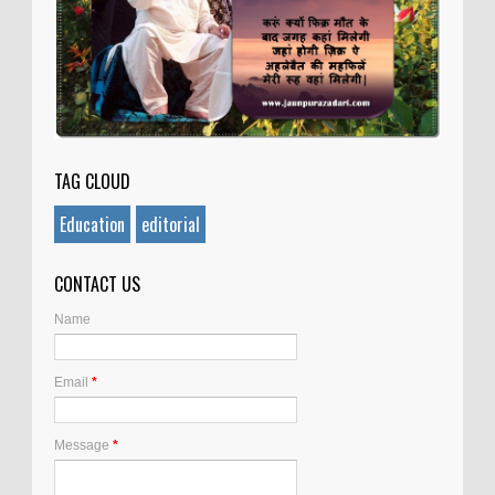
TAG CLOUD
Education
editorial
CONTACT US
Name
Email
*
Message
*