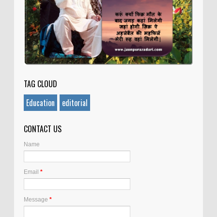
TAG CLOUD
Education
editorial
CONTACT US
Name
Email
*
Message
*