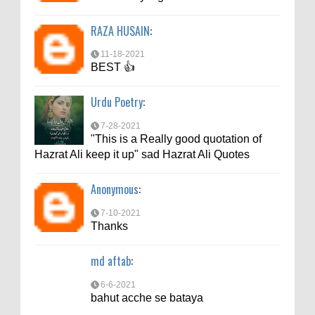
6-6-2021
RAZA HUSAIN
:
bahut acche se bataya
11-18-2021
BEST 👍
Urdu Poetry
:
7-28-2021
"This is a Really good quotation of
Hazrat Ali keep it up" sad Hazrat Ali Quotes
Anonymous
:
7-10-2021
Thanks
md aftab
:
6-6-2021
bahut acche se bataya