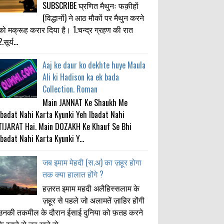
SUBSCRIBE घ्रणित मैथुनः फक़ीहों
(विद्धानों) ने आठ मौकों पर मैथुन करने
को मक्रूह करार दिया है। 1.चन्द्र ग्रहण की रात
.सूर्य...
Aaj ke daur ko dekhte huye Maula
Ali ki Hadison ka ek bada
Collection. Roman
Main JANNAT Ke Shaukh Me
Ibadat Nahi Karta Kyunki Yeh Ibadat Nahi
TIJARAT Hai. Main DOZAKH Ke Khauf Se Bhi
Ibadat Nahi Karta Kyunki Y...
जब इमाम मेहदी (स.अ) का ज़हूर होगा
तक क्या हालात होंगे ?
हज़रत इमाम महदी अलैहिस्सलाम के
ज़हूर से पहले जो अलामतें ज़ाहिर होंगी
उनकी तकमील के दौरान ईसाई दुनिया को फ़तह करने
के इरादे से उठ खड़े हो...