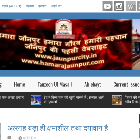
श्रव्य (AUDIO)
अहकाम
कुरआन
अहले बैत
g
Home
Tauzeeh Ul Masail
Ahlebayt
Current Issue
इंसान
ईद में किस बात की ख़ुशी मानते है : हज़रत अली
फितरे की रक़म शहर के बा
की ज़बानी
गरीब हैं तो |
अल्लाह बड़ा ही क्षमाशील तथा दयावान है
1
4:33 PM