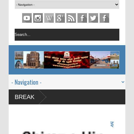
BREAK
इ