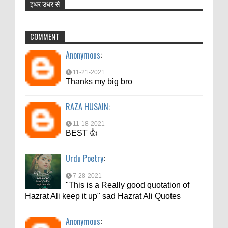
इधर उधर से
Anonymous
:
11-21-2021
COMMENT
Thanks my big bro
Anonymous
:
RAZA HUSAIN
:
11-21-2021
11-18-2021
Thanks my big bro
BEST 👍
RAZA HUSAIN
:
Urdu Poetry
:
11-18-2021
7-28-2021
BEST 👍
"This is a Really good quotation of
Hazrat Ali keep it up" sad Hazrat Ali Quotes
Urdu Poetry
:
Anonymous
:
7-28-2021
"This is a Really good quotation of
7-10-2021
Hazrat Ali keep it up" sad Hazrat Ali Quotes
Thanks
Anonymous
:
md aftab
: