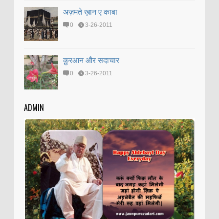
अज़मते ख़ान ए काबा
0
3-26-2011
क़ुरआन और सदाचार
0
3-26-2011
ADMIN