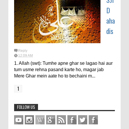
D
aha
dis
Reply
12:09 AM
1. Allah (swt): Tumhe apne ghar se lagao hai aur
tum usme rehna pasand karte ho, magar jab
Mere Ghar mein aate ho to bechaini m...
1
FOLLOW US