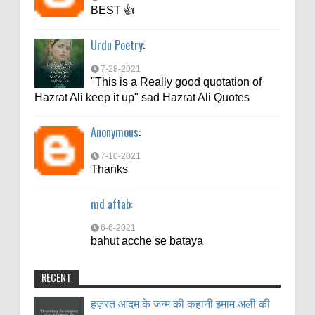
BEST 👍
Urdu Poetry
:
7-28-2021
"This is a Really good quotation of
Hazrat Ali keep it up" sad Hazrat Ali Quotes
Anonymous
:
7-10-2021
Thanks
md aftab
:
6-6-2021
bahut acche se bataya
RECENT
हज़रत आदम के जन्म की कहानी इमाम अली की