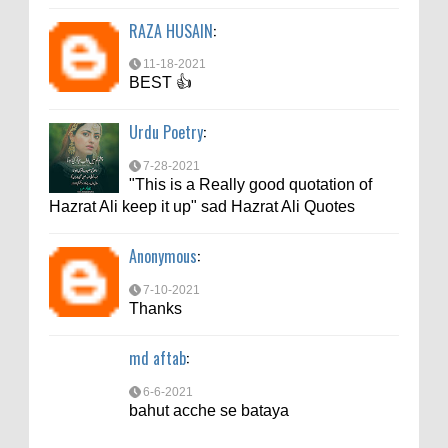
6-6-2021
RAZA HUSAIN
:
bahut acche se bataya
11-18-2021
BEST 👍
Urdu Poetry
:
7-28-2021
"This is a Really good quotation of
Hazrat Ali keep it up" sad Hazrat Ali Quotes
Anonymous
:
7-10-2021
Thanks
md aftab
:
6-6-2021
bahut acche se bataya