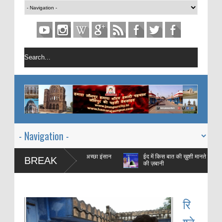
 प्रशिक्षण है जिस का मक़सद एक अच्छा इंसान
ईद में किस बात की ख़ुशी मानते है : हज़रत अल
BREAK
की ज़बानी
रि
श्ते