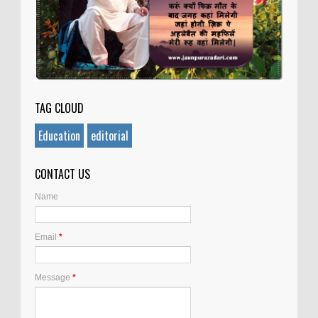
TAG CLOUD
Education
editorial
CONTACT US
Name
Email
*
Message
*