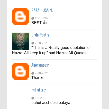
6-6-2021
RAZA HUSAIN
:
bahut acche se bataya
11-18-2021
BEST 👍
Urdu Poetry
:
7-28-2021
"This is a Really good quotation of
Hazrat Ali keep it up" sad Hazrat Ali Quotes
Anonymous
:
7-10-2021
Thanks
md aftab
:
6-6-2021
bahut acche se bataya