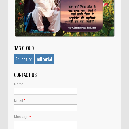
TAG CLOUD
Education
editorial
CONTACT US
Name
Email
*
Message
*