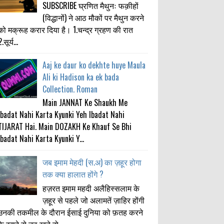
SUBSCRIBE घ्रणित मैथुनः फक़ीहों
(विद्धानों) ने आठ मौकों पर मैथुन करने
को मक्रूह करार दिया है। 1.चन्द्र ग्रहण की रात
.सूर्य...
Aaj ke daur ko dekhte huye Maula
Ali ki Hadison ka ek bada
Collection. Roman
Main JANNAT Ke Shaukh Me
Ibadat Nahi Karta Kyunki Yeh Ibadat Nahi
TIJARAT Hai. Main DOZAKH Ke Khauf Se Bhi
Ibadat Nahi Karta Kyunki Y...
जब इमाम मेहदी (स.अ) का ज़हूर होगा
तक क्या हालात होंगे ?
हज़रत इमाम महदी अलैहिस्सलाम के
ज़हूर से पहले जो अलामतें ज़ाहिर होंगी
उनकी तकमील के दौरान ईसाई दुनिया को फ़तह करने
के इरादे से उठ खड़े हो...