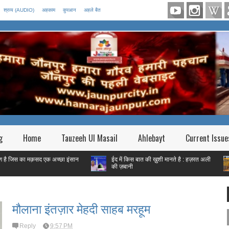
श्रव्य (AUDIO)
अहकाम
कुरआन
अहले बैत
g
Home
Tauzeeh Ul Masail
Ahlebayt
Current Issue
ा मक़सद एक अच्छा इंसान
ईद में किस बात की ख़ुशी मानते है : हज़रत अली
फितरे
की ज़बानी
गरीब है
मौलाना इंतज़ार मेहदी साहब मरहूम
Reply
9:57 PM