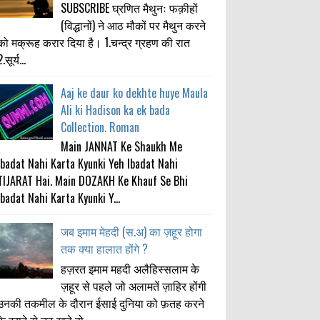
SUBSCRIBE घ्रणित मैथुनः फक़ीहों
(विद्धानों) ने आठ मौकों पर मैथुन करने
को मक्रूह करार दिया है। 1.चन्द्र ग्रहण की रात
.सूर्य...
Aaj ke daur ko dekhte huye Maula
Ali ki Hadison ka ek bada
Collection. Roman
Main JANNAT Ke Shaukh Me
Ibadat Nahi Karta Kyunki Yeh Ibadat Nahi
TIJARAT Hai. Main DOZAKH Ke Khauf Se Bhi
Ibadat Nahi Karta Kyunki Y...
जब इमाम मेहदी (स.अ) का ज़हूर होगा
तक क्या हालात होंगे ?
हज़रत इमाम महदी अलैहिस्सलाम के
ज़हूर से पहले जो अलामतें ज़ाहिर होंगी
उनकी तकमील के दौरान ईसाई दुनिया को फ़तह करने
के इरादे से उठ खड़े हो...