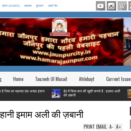
श्रव्य (AUDIO)
अहकाम
कुरआन
अहले बैत
g
Home
Tauzeeh Ul Masail
Ahlebayt
Current Issue
 मक़सद एक अच्छा इंसान
ईद में किस बात की ख़ुशी मानते है : हज़रत अली
फितरे 
की ज़बानी
गरीब हैं
हानी इमाम अली की ज़बानी
PRINT
EMAIL
A
A
-
+