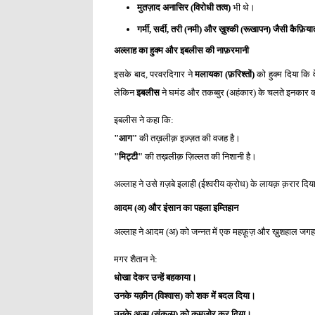
मुतज़ाद अनासिर (विरोधी तत्व)
भी थे।
गर्मी, सर्दी, तरी (नमी) और ख़ुश्की (रूखापन) जैसी कैफ़िया
अल्लाह का हुक्म और इबलीस की नाफ़रमानी
इसके बाद, परवरदिगार ने
मलायका (फ़रिश्तों)
को हुक्म दिया कि 
लेकिन
इबलीस
ने घमंड और तकब्बुर (अहंकार) के चलते इनकार 
इबलीस ने कहा कि:
"आग"
की तख़लीक़ इज़्ज़त की वजह है।
"मिट्टी"
की तख़लीक़ ज़िल्लत की निशानी है।
अल्लाह ने उसे ग़ज़बे इलाही (ईश्वरीय क्रोध) के लायक़ क़रार 
आदम (अ) और इंसान का पहला इम्तिहान
अल्लाह ने आदम (अ) को जन्नत में एक महफ़ूज़ और ख़ुशहाल जगह 
मगर शैतान ने:
धोखा देकर उन्हें बहकाया।
उनके यक़ीन (विश्वास) को शक में बदल दिया।
उनके अज़्म (संकल्प) को कमज़ोर कर दिया।