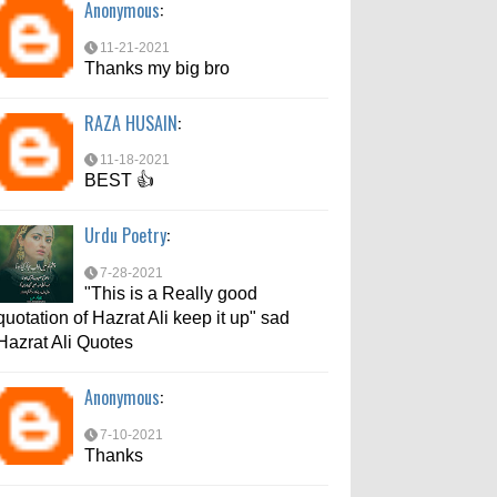
Anonymous
:
7-10-2021
Thanks
11-21-2021
Thanks my big bro
md aftab
:
RAZA HUSAIN
:
6-6-2021
bahut acche se bataya
11-18-2021
BEST 👍
Urdu Poetry
:
7-28-2021
"This is a Really good
quotation of Hazrat Ali keep it up" sad
Hazrat Ali Quotes
Anonymous
:
7-10-2021
Thanks