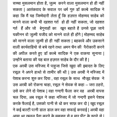
सच्चा मुसलमान होता है, जुल्म करने वाला मुसलमान हो ही नहीं
सकता | आतंकवाद के सवाल पर धर्म गुरु डॉ कल्बे सादिक ने
कहा कि मैं यह जिम्मेदारी लेता हूँ कि हज़रत मोहम्मद साहेब को
मानने वाला कभी भी दहशत गर्त हो ही नहीं सकता, जो दहशत
गर्त हैं और जो बेगुनाहों का खून बहाते है उनसे पूछा जाये
यकीनन वो जुल्मी यजीद को मानने वाले ही होंगे | मोहम्मद साहेब
को मानने वाला जुल्मी हो ही नहीं सकता | बहकावे और उकसाने
वाली कार्यवाहियो से बचे रहने तथा अमन चैन की पैरोकारी करने
की अपील करते हुए डॉ कल्बे सादिक ने एक वाकया सुनाया |
उन्होंने बताया की यह बात हज़रत साहेब के दौर की है |
एक अरबी उस मस्जिद में पाहुजा जिसे खुदा की इबादत के लिए
रसूल ने अपने हाथो से तामीर की थी | उस अरबी ने मस्जिद में
पेशाब करना शुरु कर दिया , वहा रसूल के साथ मौजूद सेवक ने
उस अरबी को रोकना चाहा, रसूल ने सेवक से कहा – जरा ठहरो,
उसे कर लेने दो पेशाब | वहा गन्दगी फैला कर वह अरबी वापस
चल दिया, अब रसूल ने कहा मस्जिद में जो गन्दगी इसने पेशाब
करके फैलाई है, उसको पानी से धो कर साफ़ कर दो | खुद रसूल
ने कई बाल्टी पानी डाल डाल कर वहा सफाई करवाई | अरबी वहा
आया था खलल पैदा करने के मकसद से व मार पीट के इरादे से |