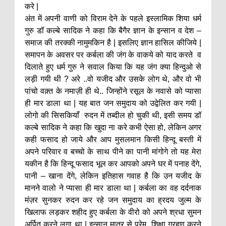
करे |
अंत में अपनी वाणी को विराम देने के पहले इस्लामिक शिया धर्म
गुरु डॉ कल्बे सादिक ने कहा कि बैगैर ज्ञान के इन्सान व देश –
समाज की तरक्की नामुमकिन है | इसलिए ज्ञान हासिल कीजिये |
समापन के अवसर पर कर्बला की जंग के वाकये को याद करते व
दिलाते हुए धर्म गुरु ने सवाल किया कि यह जंग क्या हिन्दुओ से
लड़ी गयी थी ? अरे ..वो यजीद और उसके लोग थे, और वो भी
पांचो वक़्त के नमाज़ी ही थे.. जिन्होंने रसूल के नवासे को प्यासा
ही मार डाला था | यह बात जन समुदाय को उद्वेलित कर गयी |
लोगो की सिसकियाँ रुदन में तब्दील हो चुकी थी, इसी समय डॉ
कल्बे सादिक ने कहा कि खुदा ना करे कभी ऐसा हो, लेकिन अगर
कही फसाद हो जाये और आप मुसलमान किसी हिन्दू बस्ती में
अपने परिवार व बच्चो के साथ पीने का पानी मांगोगे तो यह मेरा
यकीन है कि हिन्दू फसाद भूल कर आपको अपने घर में पनाह देंगे,
पानी – खाना देंगे, लेकिन इतिहास गवाह है कि उन यजीद के
मानने वालो ने प्यासा ही मार डाला था | कर्बला का वह दर्दनाक
मंज़र सुनकर रुदन कर रहे जन समुदाय का ह्रदय जुल्म के
खिलाफ लड़कर शहीद हुए कर्बला के वीरो को अपने श्रधा सुमन
अर्पित करने लगा था | इन्सान मात्र से प्रेम, शिक्षा ग्रहण करने