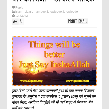
Reply
islam
,
islamic marriage
,
knowledge
,
knowlegde
12:23 AM
A
A
PRINT
EMAIL
+
-
कुछ दिनों पहले मेरा जाना बाराबंकी हुआ तो वहाँ जनाब रिजवान
मुस्तफा के अनुरोध पे एक मजलिस
ए
हुसैन (अ.स) को सुनने का
मौक़ा मिला. अरविन्द विद्रोही जी भी वहाँ मजूद थे जिनको मैंने
वहाँ बड़े ध्यान से