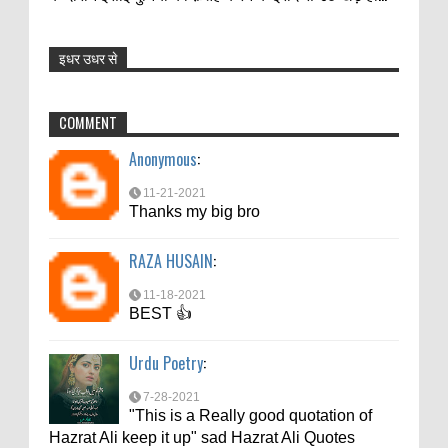
इधर उधर से
Anonymous
:
11-21-2021
COMMENT
Thanks my big bro
Anonymous
:
RAZA HUSAIN
:
11-21-2021
11-18-2021
Thanks my big bro
BEST 👍
RAZA HUSAIN
:
Urdu Poetry
:
11-18-2021
7-28-2021
BEST 👍
"This is a Really good quotation of
Hazrat Ali keep it up" sad Hazrat Ali Quotes
Urdu Poetry
:
Anonymous
:
7-28-2021
"This is a Really good quotation of
7-10-2021
Hazrat Ali keep it up" sad Hazrat Ali Quotes