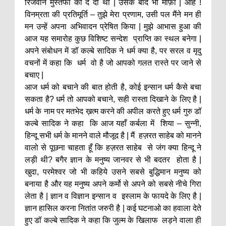
रिजवान मुस्तफा को दे दी थी | उसके बाद भी माफ़ी | आह !
विनम्रता की प्रतिमूर्ति – तुझे मेरा प्रणाम, उसी पल मैंने मन ही
मन उन्हें अपना अभिवादन प्रेषित किया | मुझे आभास हुआ की
आज यह समारोह कुछ विशिष्ट सन्देश प्राप्ति का स्थल बनेगा |
अपने संबोधन में डॉ कल्बे सादिक ने धर्म क्या है, पर सरल व मृदु
वचनों में कहा कि धर्म वो है जो आपको गलत रास्ते पर जाने से
बचाए |
आज धर्म को बचाने की बात होती है, कोई इन्सान धर्म कैसे बचा
सकता है? धर्म तो आपको बचाने, सही रास्ता दिखाने के लिए है |
धर्म के नाम पर मतभेद ख़त्म करने की अपील करते हुए धर्म गुरु डॉ
कल्बे सादिक ने कहा कि आज यहाँ कर्बला में शिया – सुन्नी,
हिन्दू सभी धर्म के मानने वाले मौजूद है | मैं हज़रत साहेब को मानने
वालो से पूछना चाहता हूँ कि हज़रत साहेब से जंग क्या हिन्दू ने
लड़ी थी? बगैर ज्ञान के मनुष्य जानवर से भी बदतर होता है |
खुदा, परमेश्वर जो भी कहिये उसने सबसे बुद्धिमान मनुष्य को
बनाया है और यह मनुष्य अपने कर्मो से अपने को सबसे नीचे गिरा
लेता है | ज्ञान व विज्ञान इन्सान व इस्लाम के फायदे के लिए है |
ज्ञान हासिल करना नितांत जरुरी है | कई घटनाओ का हवाला देते
हुए डॉ कल्बे सादिक ने कहा कि जुल्म के खिलाफ लड़ने वाला ही