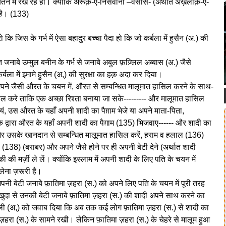
्तन में रख रहे हो। क्योंकि अरूक़-ए-निसवानी –वसास- (अर्थात अख़लाक़-ए-
ी है। (133)
 जिस के गर्भ में ऐसा बहादुर बच्चा पैदा हो कि जो कर्बला में हुसैन (अ.) की
जनाबे उम्मुल बनीन के गर्भ से जनाबे अबुल फ़ज़्लिल अब्बास (अ.) जैसे
ें कर्बला में इमामे हुसैन (अ,) की सुरक्षा का हक़ अदा कर दिया।
अपने जैसी औरत के चयन में, औरत से सम्बन्धित मालूमात हासिल करने के साथ-
िल करे ताकि एक अच्छा रिश्ता बनाया जा सके--------- और मालूमात हासिल
्वयं, उस औरत के यहाँ अपनी शादी का पैग़ाम भेजे या अपने माता-पिता,
के द्वारा औरत के यहाँ अपनी शादी का पैग़ाम (135) भिजवाए------ और शादी का
 और उसके खानदान से सम्बन्धित मालूमात हासिल करें, हराम व हलाल (136)
 (138) (बराबर) और अपने जैसे होने पर ही अपनी बेटी देने (अर्थात शादी
की मर्ज़ी ले लें। क्योंकि इस्लाम में अपनी शादी के लिए पति के चयन में
लेना ज़रूरी है।
नी बेटी जनाबे फ़ातिमा ज़हरा (स.) को अपने लिए पति के चयन में पूरी तरह
ुदा से उनकी बेटी जनाबे फ़ातिमा ज़हरा (स.) की शादी अपने साथ करने का
अली (अ,) को जवाब दिया कि अब तक कई लोग फ़ातिमा ज़हरा (स.) से शादी का
 ज़हरा (स.) के सामने रखी। लेकिन फ़ातिमा ज़हरा (स.) के चेहरे से मालूम हुआ