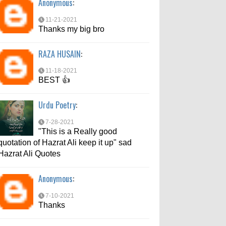
Anonymous
:
7-10-2021
Thanks
11-21-2021
Thanks my big bro
md aftab
:
RAZA HUSAIN
:
6-6-2021
bahut acche se bataya
11-18-2021
BEST 👍
Urdu Poetry
:
7-28-2021
"This is a Really good
quotation of Hazrat Ali keep it up" sad
Hazrat Ali Quotes
Anonymous
:
7-10-2021
Thanks