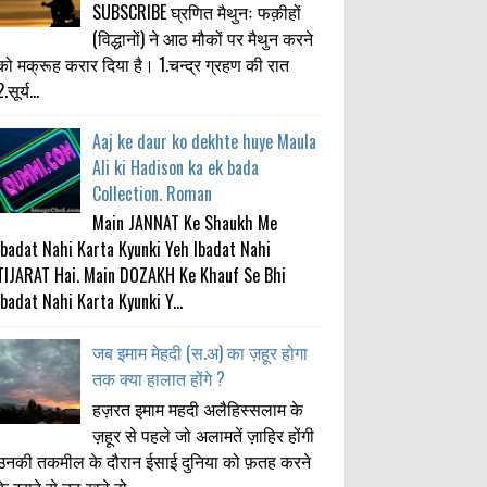
SUBSCRIBE घ्रणित मैथुनः फक़ीहों
(विद्धानों) ने आठ मौकों पर मैथुन करने
को मक्रूह करार दिया है। 1.चन्द्र ग्रहण की रात
.सूर्य...
Aaj ke daur ko dekhte huye Maula
Ali ki Hadison ka ek bada
Collection. Roman
Main JANNAT Ke Shaukh Me
Ibadat Nahi Karta Kyunki Yeh Ibadat Nahi
TIJARAT Hai. Main DOZAKH Ke Khauf Se Bhi
Ibadat Nahi Karta Kyunki Y...
जब इमाम मेहदी (स.अ) का ज़हूर होगा
तक क्या हालात होंगे ?
हज़रत इमाम महदी अलैहिस्सलाम के
ज़हूर से पहले जो अलामतें ज़ाहिर होंगी
उनकी तकमील के दौरान ईसाई दुनिया को फ़तह करने
के इरादे से उठ खड़े हो...