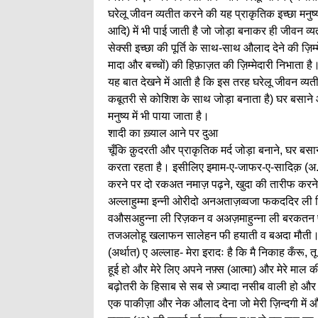
घरेलू जीवन व्यतीत करने की यह प्राकृतिक इच्छा मनुष्य
आदि) में भी पाई जाती है जो जोड़ा बनाकर ही जीवन व्यत
सेक्सी इच्छा की पूर्ति के साथ-साथ औलाद देने की ज़िम
मादा और बच्चों) की हिफ़ाज़त की ज़िम्मेदारी निभाता ह
यह बात देखने में आती है कि इस तरह घरेलू जीवन व्यत
कबूतरी से कोशिश के साथ जोड़ा बनाता है) घर बसाने
मनुष्य में भी पाया जाता है।
शादी का ख़्याल आने पर दुआ
चूँकि क़ुदरती और प्राकृतिक मर्द जोड़ा बनाने, घर 
करता रहता है। इसीलिए इमाम-ए-जाफर-ए-सादिक़ (अ.)
करने पर दो रकअत नमाज़ पढ़ने, खुदा की तारीफ करने 
अल्लाहुम्मा इन्नी ओरीदो अनअताज़व्वजा फकददिर ली 
वऔसअहुन्ना ली रिज़कन व अअज़माहुन्ना ली बरकतन 
तजअलोहू खलाफन सालेहन फी हयाती व बअदा मौती
(अर्थात) ए अल्लाह- मेरा इरादः है कि मै निकाह कँरू, तू म
हूई हो और मेरे लिए अपने नफ़्स (आत्मा) और मेरे माल की
बढ़ोतरी के हिसाब से सब से ज़्यादा नसीब वाली हो और 
एक पाकीज़ा और नेक औलाद देना जो मेरी ज़िन्दगी में 