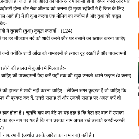
ा अन्दाज़ा हो जाता है कि औरत का पाक और पाकिज़ा होना, अपने नफ्स और पति
बढ़ोतरी होना और नेक औलाद को जनना ही मुख्य खूबियों मे है जिस के लिए
याल आते ही) में ही दुआ करना एक मोमिन का कर्तव्य है और दुआ को कबूल
 किः-
 मांगो मै तुम्हारी (दुआ) क़ुबूल करूगाँ। (124)
े पर हर नौजवान मर्द को शादी करने और घर बसाने का ख्याल करना चाहिए
 करो क्योंकि शादी आँख को नामहरमों से ज़्यादा दूर रखती है और पाकदामनी
ने की हालत में क़ुर्आन में मिलता हैः-
चाहिए की पाकदामनी पैदा करें यहाँ तक की खुदा उनको अपने फज़ल (व करम)
ने की हालत में शादी नही करना चाहिए। लेकिन अगर क़ुदरत है तो चाहिए कि
ा पर भी प्रकट कर दें, उनसे सलाह लें और उनकी सलाह पर अमल करें तो
हक़ होता है। चूनाँचे बाप का बेटे पर यह हक़ है कि बेटा हर बात में उसका
ेटे का हक़ बाप पर यह है कि बाप उसका नाम अच्छा रखे उसको अच्छी-अच्छी
27)
ी नाफरमानी (अर्थात उसके आदेश का न मानना) नहीं है।