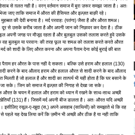
ब से ग़लत नही है। वरन् वर्तमान समाज में बुरा ज़रूर समझा जाता है। अतः
़ाम भेजा जाए ताकि समाज में औरत की हैसियत और इज़्ज़त बाक़ी रहे।
को मुहब्बत की देवी बनाया है। मर्द परवाहः (पतंगा) जैसा है और औरत शमअ।
 दूर से उसके करीब जाता है और अपनी जान को निछावर कर देता है। ठीक
। फूल अपनी जगह पर मौजूद रहता है और बुलबुल उसको तलाश करते हुवे उसके
िए कि वह बुलबुल या परवानः की तरह फूल या शमअ को तलाश करते करते औरत
ि मर्द को शादी के लिए औरत करना और अपना पैग़ाम देना कोई बुराई की बात
का पैग़ाम हर औरत के पास नही दे सकता। बल्कि उसे हराम और हलाल (130)
े शादी करने के बाद औलाद हराम और हलाल औरत से शादी करने के बाद औलाद
त मिलती है जो हलाल है और शादी का तात्पर्य भी यही होता है कि घर बसाने के
सके। जिन को समाज में इज़्ज़त की निगाह से देखा जा सके।
ै कि औरत के चयन में हलाल और हराम को ध्यान में रखने के साथ-साथ अच्छी
की खेतियाँ (131) हैं। जिसमें मर्द अपनी बीज डालता है। अतः औरत यदि अच्छी
गा। इसीलिए रसूल-ए-खुदा (स,) अपने असहाब (साथियों) को समझाते थे कि वह
ने से पहले यह देख लिया करें कि ज़मीन भी अच्छी और ठीक है या नही ताकि