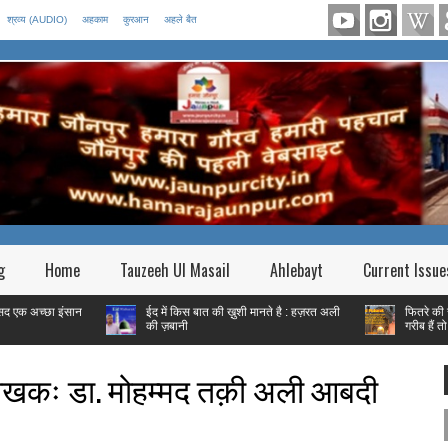
श्रव्य (AUDIO)
अहकाम
कुरआन
अहले बैत
g
Home
Tauzeeh Ul Masail
Ahlebayt
Current Issue
 इंसान
ईद में किस बात की ख़ुशी मानते है : हज़रत अली
फितरे की रक़म शहर के ब
की ज़बानी
गरीब हैं तो |
 लेखकः डा. मोहम्मद तक़ी अली आबदी