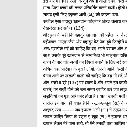
इस बारे में निगाह रखो कि तुम अपनी औलाद को किस बर
माता-पिता बच्चों की तरफ परिवर्तित करने वाली) होत
शायद इसी लिए हज़रत अली (अ,) को कहना पङाः-
अक़ील ऐसा बहादुर ख़ानदान पर्हेज़गार औरत तलाश करो कि
देख-रेख कर सके। (134)
और हुवा भी यही कि बहादुर खानदान की पर्हेज़गार औरत 
पर्हेज़गार, मासूम जैसे और बहादुर बेटे पैदा हुवे जिन्होन
अतः प्रत्येक मर्द को चाहिए कि वह अपने बराबर और 
साथ उसके पूरे खानदान से सम्बन्धित भी मालूमात हास
करने के बाद पति-पत्नी का रिश्ता बनाने के लिए मर्द स
अभिभावक, परिवार के दूसरे लोगों, दोस्तों आदि किसी 
पैग़ाम आने पर लड़की वालों को चाहिए कि वह भी मर्द
और अच्छे व बुरे (137) पर ध्यान दें और अपने हम कफो
करने) पर राज़ी होने को उस समय ज़ाहिर करें जब लड़की 
लड़कियों का पूरा अधिकार होता है। अतः उनकी मर्ज़ी 
तारीख इस बात की गवाह है कि रसूल-ए-खुदा (स.) ने अप
आज़ाद रखा -------- जब हज़रत अली (अ,) ने रसूल-ए-ख
ख्याल ज़ाहिर किया तो रसूल-ए-खुदा (स.) ने हज़रत 
ख़्याल लेकर मेरे पास आये. तो मैने उनकी बात फ़ातिमा