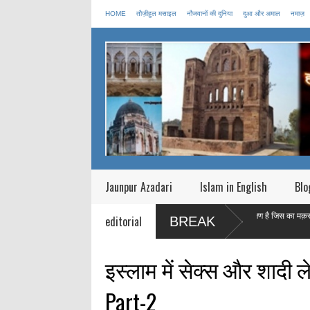
HOME
तौज़ीहुल मसाइल
नौजवानों की दुनिया
दुआ और अमाल
नमाज़
Jaunpur Azadari
Islam in English
Blo
 की मृत्यु के बाद आत्मा
माह ऐ रमज़ान एक महीने का प्रशिक्षण है जिस का मक़सद एक अच्छा
editorial
BREAK
बनाना है |
इस्लाम में सेक्स और शादी
Part-2