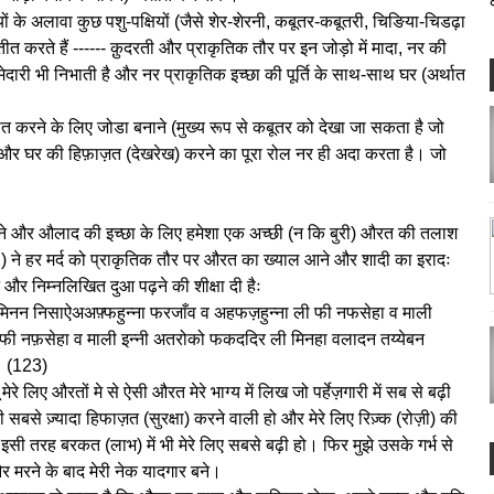
ों के अलावा कुछ पशु-पक्षियों (जैसे शेर-शेरनी, कबूतर-कबूतरी, चिङिया-चिडढ़ा
ीत करते हैं ------ क़ुदरती और प्राकृतिक तौर पर इन जोड़ो में मादा, नर की
्मेदारी भी निभाती है और नर प्राकृतिक इच्छा की पूर्ति के साथ-साथ घर (अर्थात
ै।
ीत करने के लिए जोडा बनाने (मुख्य रूप से कबूतर को देखा जा सकता है जो
 और घर की हिफ़ाज़त (देखरेख) करने का पूरा रोल नर ही अदा करता है। जो
बसाने और औलाद की इच्छा के लिए हमेशा एक अच्छी (न कि बुरी) औरत की तलाश
 ने हर मर्द को प्राकृतिक तौर पर औरत का ख्याल आने और शादी का इरादः
और निम्नलिखित दुआ पढ़ने की शीक्षा दी हैः
मिनन निसाऐअअफ़्फहुन्ना फरजाँव व अहफज़हुन्ना ली फी नफसेहा व माली
फी नफ़सेहा व माली इन्नी अतरोको फकददिर ली मिनहा वलादन तय्येबन
। (123)
ेरे लिए औरतों मे से ऐसी औरत मेरे भाग्य में लिख जो पर्हेज़गारी में सब से बढ़ी
 सबसे ज़्यादा हिफाज़त (सुरक्षा) करने वाली हो और मेरे लिए रिज़्क (रोज़ी) की
इसी तरह बरकत (लाभ) में भी मेरे लिए सबसे बढ़ी हो। फिर मुझे उसके गर्भ से
और मरने के बाद मेरी नेक यादगार बने।