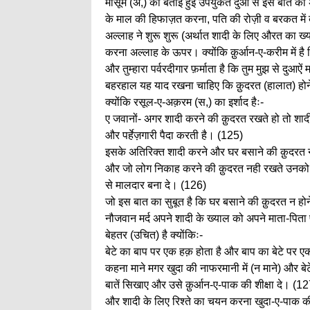
मासूम (अ,) की बताई हुई उपर्युकत दुआ से इस बात क
के माल की हिफाज़त करना, पति की रोज़ी व बरकत में 
अल्लाह ने शुरू शुरू (अर्थात शादी के लिए औरत का ख्
करना अल्लाह के ऊपर। क्योंकि क़ुर्आन-ए-करीम में है
और तुम्हारा पर्वरदीगार फ़र्माता है कि तुम मुझ से दुआऐं
बहरहाल यह याद रखना चाहिए कि क़ुदरत (हालात) होन
क्योंकि रसूल-ए-अक़रम (स,) का इर्शाद हैः-
ए जवानों- अगर शादी करने की क़ुदरत रखते हो तो शादी
और पर्हेज़गारी पैदा करती है। (125)
इसके अतिरिक्त शादी करने और घर बसाने की क़ुदरत न हो
और जो लोग निकाह करने की क़ुदरत नही रखते उनको 
से मालदार बना दे। (126)
जो इस बात का सुबूत है कि घर बसाने की क़ुदरत न हो
नौजवान मर्द अपने शादी के ख्याल को अपने माता-पित
बेहतर (उचित) है क्योंकिः-
बेटे का बाप पर एक हक़ होता है और बाप का बेटे पर एक 
कहना माने मगर खुदा की नाफरमानी में (न माने) और ब
बातें सिखाए और उसे क़ुर्आन-ए-पाक की शीक्षा दे। (1
और शादी के लिए रिश्ते का चयन करना खुदा-ए-पाक क