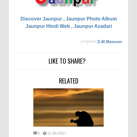
Discover Jaunpur
,
Jaunpur Photo Album
Jaunpur Hindi Web
,
Jaunpur Azadari
प्रस्तुतकर्ता
S.M.Masoom
LIKE TO SHARE?
RELATED
0
11-30-2017