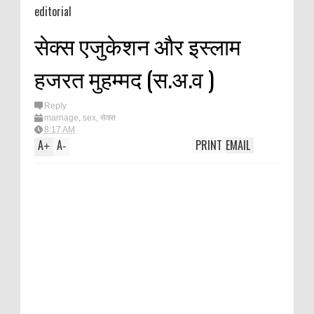
ईद में किस बात की ख़ुशी 
editorial
E
की ज़बानी
सेक्स एजुकेशन और इस्लाम
फितरे की रक़म शहर के बा
A
गरीब हैं तो |
हजरत मुहम्मद (स.अ.व )
K
तक़वा
Reply
marriage
,
sex
,
सेक्स
8:17 AM
A
A
PRINT
EMAIL
+
-