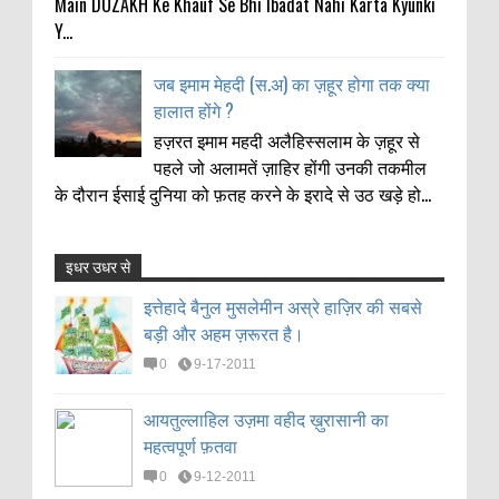
Main DOZAKH Ke Khauf Se Bhi Ibadat Nahi Karta Kyunki
Y...
जब इमाम मेहदी (स.अ) का ज़हूर होगा तक क्या
हालात होंगे ?
हज़रत इमाम महदी अलैहिस्सलाम के ज़हूर से
पहले जो अलामतें ज़ाहिर होंगी उनकी तकमील
के दौरान ईसाई दुनिया को फ़तह करने के इरादे से उठ खड़े हो...
इधर उधर से
इत्तेहादे बैनुल मुसलेमीन अस्रे हाज़िर की सबसे
Anonymous
:
बड़ी और अहम ज़रूरत है।
इत्तेहादे बैनुल मुसलेमीन अस्रे हाज़िर की सबसे
11-21-2021
बड़ी और अहम ज़रूरत है।
Thanks my big bro
0
9-17-2011
0
9-17-2011
आयतुल्लाहिल उज़मा वहीद ख़ुरासानी का
RAZA HUSAIN
:
महत्वपूर्ण फ़तवा
आयतुल्लाहिल उज़मा वहीद ख़ुरासानी का
11-18-2021
महत्वपूर्ण फ़तवा
BEST 👍
0
9-12-2011
0
9-12-2011