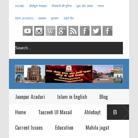
HOME
तौज़ीहुल मसाइल
नौजवानों की दुनिया
दुआ और अमाल
नमाज़
श्रव्य (AUDIO)
अहकाम
कुरआन
अहले बैत
Jaunpur Azadari
Islam in English
Blog
जानिए दो वैज्ञानिकों ने क्
Home
Tauzeeh Ul Masail
Ahlebayt
B
कहाँ जाती है |
माह ऐ रमज़ान एक महीने क
Current Issues
Education
Mahila jagat
R
इंसान बनाना है |