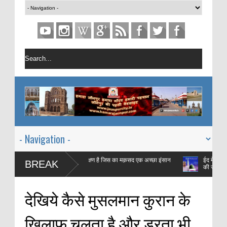
ऐ रमज़ान एक महीने का प्रशिक्षण है जिस का मक़सद एक अच्छा इंसान
ईद में किस बात की ख़ुशी
BREAK
ा है |
की ज़बानी
देखिये कैसे मुसलमान कुरान के
खिलाफ चलता है और डरता भी