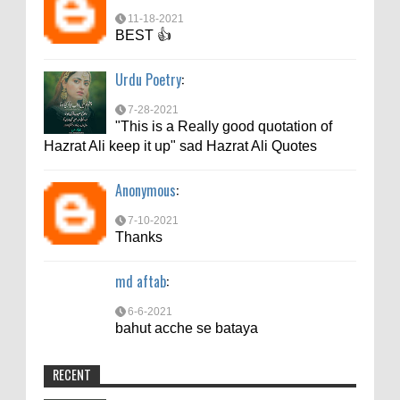
11-18-2021
BEST 👍
Urdu Poetry
:
7-28-2021
"This is a Really good quotation of
Hazrat Ali keep it up" sad Hazrat Ali Quotes
Anonymous
:
7-10-2021
Thanks
md aftab
:
6-6-2021
bahut acche se bataya
RECENT