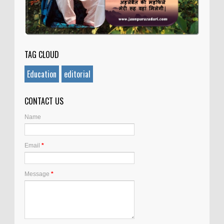
TAG CLOUD
Education
editorial
CONTACT US
Name
Email
*
Message
*