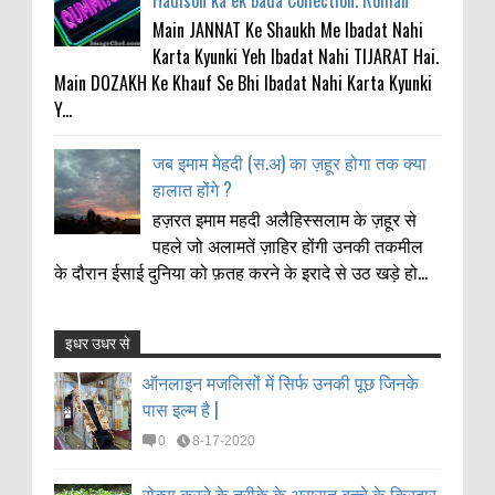
Hadison ka ek bada Collection. Roman
Main JANNAT Ke Shaukh Me Ibadat Nahi
Karta Kyunki Yeh Ibadat Nahi TIJARAT Hai.
Main DOZAKH Ke Khauf Se Bhi Ibadat Nahi Karta Kyunki
Y...
जब इमाम मेहदी (स.अ) का ज़हूर होगा तक क्या
हालात होंगे ?
हज़रत इमाम महदी अलैहिस्सलाम के ज़हूर से
पहले जो अलामतें ज़ाहिर होंगी उनकी तकमील
के दौरान ईसाई दुनिया को फ़तह करने के इरादे से उठ खड़े हो...
इधर उधर से
ऑनलाइन मजलिसों में सिर्फ उनकी पूछ जिनके
Anonymous
:
पास इल्म है |
ऑनलाइन मजलिसों में सिर्फ उनकी पूछ जिनके
11-21-2021
पास इल्म है |
Thanks my big bro
0
8-17-2020
0
8-17-2020
सेक्स करने के तरीके के असरात बच्चे के किरदार
RAZA HUSAIN
:
पे होते हैं |
सेक्स करने के तरीके के असरात बच्चे के किरदार