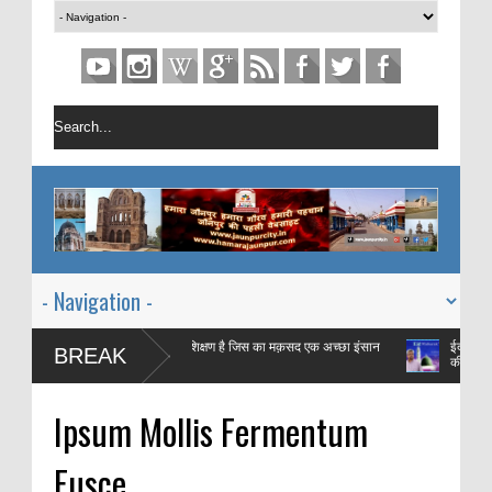
माह ऐ रमज़ान एक महीने का प्रशिक्षण है जिस का मक़सद एक अच्छा इंसान
ईद में किस बात की
BREAK
बनाना है |
की ज़बानी
Ipsum Mollis Fermentum
Fusce