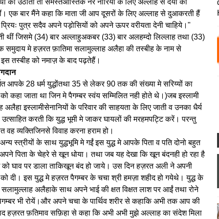
ं को उठाती तो समस्तआस्तिक नर नारियों के लिए अल्लाह से दया की
ीं। एक बार मैंने कहा कि माता जी आप दूसरों के लिए अल्लाह से दुआकरती हैं
 प्रियः पुत्र सदैव अपने पड़ोसियों को अपने ऊपर वरीयता देनी चाहिये।"
ी थीं जिसमे (34) बार अल्लाहुअकबर (33) बार अलहम्दो लिल्लाह तथा (33)
मुदाय मे हज़रत फ़ातिमा सलामुल्लाह अलैहा की तस्बीह के नाम से
ि इस तस्बीह को नमाज़ के बाद पढ़तेहैं।
योगदान
गत आपके 28 धर्म युद्धोंतथा 35 से लेकर 90 तक की संख्या मे सरिय्यों का
ों को कहा जाता था जिन मे पैगम्बर स्वंय सम्मिलित नही होते थे।)जब इस्लामी
ाह अलैहा इस्लामीसेनानियों के परिवार की साहयता के लिए जाती व उनका धैर्य
 उत्साहित करती कि युद्ध भूमी मे जाकर घायलों की मरहमपट्टि करें। परन्तु
त वह व्यक्तिजिनसे विवाह करना हराम हो।
य स्त्रीयों के साथ युद्धभूमि मे गईं इस युद्ध मे आपके पिता व पति दोनो बहुत
अपने पिता के चेहरे से खून धोया। तथा जब यह देखा कि खून बंदनही हो रहा है
ख को घाव पर डाला ताकिखून बंद हो जाये। उस दिन हज़रत अली ने अपनी
 दी। इस युद्ध मे हज़रत पैगम्बर के चचा श्री हमज़ा शहीद हो गयेथे। युद्ध के
 सलामुल्लाह अलैहाके साथ अपने भाई की क्षत विक्षत लाश पर आईं तथा रोने
 पैगम्बर भी रोयें।और अपने चचा के पार्थिव शरीर से कहाकि अभी तक आप की
बाद हज़रत फ़तिमाव सफ़िहा से कहा कि अभी अभी मुझे अल्लाह का संदेश मिला