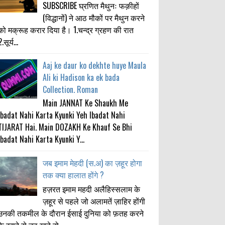
SUBSCRIBE घ्रणित मैथुनः फक़ीहों
(विद्धानों) ने आठ मौकों पर मैथुन करने
को मक्रूह करार दिया है। 1.चन्द्र ग्रहण की रात
.सूर्य...
Aaj ke daur ko dekhte huye Maula
Ali ki Hadison ka ek bada
Collection. Roman
Main JANNAT Ke Shaukh Me
Ibadat Nahi Karta Kyunki Yeh Ibadat Nahi
TIJARAT Hai. Main DOZAKH Ke Khauf Se Bhi
Ibadat Nahi Karta Kyunki Y...
जब इमाम मेहदी (स.अ) का ज़हूर होगा
तक क्या हालात होंगे ?
हज़रत इमाम महदी अलैहिस्सलाम के
ज़हूर से पहले जो अलामतें ज़ाहिर होंगी
उनकी तकमील के दौरान ईसाई दुनिया को फ़तह करने
के इरादे से उठ खड़े हो...