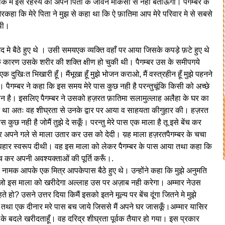
ि मैं इस रहस्य को अपने पिता के जीवन मेकिसी से नही बताऊँगी। पैगम्बर के
हा कि मेरे पिता ने मुझ से कहा था कि ऐ फ़ातिमा आप मेरे परिवार मे से सबसे
 थी।
द मे बैठे हुए थे । उसी समयएक व्यक्ति वहाँ पर आया जिसके कपड़े फ़टे हुए थे
के कारण उसके शरीर की शक्ति क्षीण हो चुकी थी। पैगम्बर उस के समीपगये
 दुखिःत भिखारी हूँ। मैंभूखा हूँ मुझे भोजन कराओ, मैं वस्त्रहीन हूँ मुझे पहनने
ो। पैगम्बर ने कहा कि इस समय मेरे पास कुछ नही है परन्तुचूंकि किसी को अच्छे
समान है। इसलिए पैगम्बर ने उसको हज़रत फ़ातिमा सलामुल्लाह अलैहा के घर का
 था अतः वह शीघ्रता से उनके द्वार पर आया व साहयता कीगुहार की। हज़रत
ुछ नही है जोमैं तुझे दे सकूँ। परन्तु मेरे पास एक माला है तू इसे बेंच कर
 अपने गले से माला उतार कर उस को देदी। य़ह माला हज़रतपैगम्बर के चचा
 उपहार स्वरूप दीथी। वह इस माला को लेकर पैगम्बर के पास आया तथा कहा कि
ंच कर अपनी अवश्यक्ताओं की पूर्ति करूँ।.
र नामक आपके एक मित्र आपकेपास बैठे हुए थे। उन्होंने कहा कि मुझे अनुमति
कि जो इस माला को खरीदेगा अल्लाह उस पर अज़ाब नही करेगा। अम्मार नेउस
े हो? उसने उत्तर दिया किमैं इसको इतने मूल्य पर बेंच दूंगा जितने मे मुझे
ये तथा एक दीनार मरे पास बच जाये जिससे मैं अपने घर जासकूँ।अम्मार यासिर
के बदले खरीदताहूँ। वह दरिद्र शीघ्रता पूर्वक तैयार हो गया। इस प्रकार