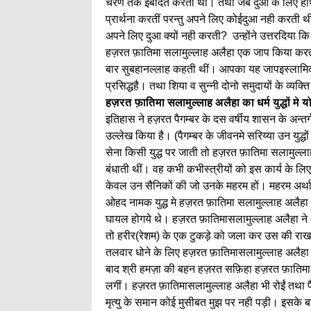
चरण तक इबादत करती थीं। तथा जब दुआ के लिए हाथो
प्रार्थना करतीं परन्तु अपने लिए कोईदुआ नही करती थ
अपने लिए दुआ क्यों नही करती? उन्होंने उत्तरदिया कि
हज़रत फ़ातिमा सलामुल्लाह अलैहा एक जाप किया करत
बार सुबहानल्लाह कहती थीं। आपका यह जापइस्लामिक स
प्रसिद्धहै। तथा शिया व सुन्नी दोनो समुदायों के व्यक्त
हज़रत फ़ातिमा सलामुल्लाह अलैहा का धर्म युद्धों मे 
इतिहास ने हज़रत पैगम्बर के दस वर्षीय शासन के अन्तर्
उल्लेख किया है। (पैगम्बर के जीवनमे सरिय्या उन युद्ध
सेना किसी युद्ध पर जाती तो हज़रत फ़ातिमा सलामुल्ल
बंधाती थीं। वह कभी कभीस्त्रीयों को इस कार्य के लिए
केवल उन सैनिकों की जो उनके महरम हों। महरम अर्था
ओहद नामक युद्ध मे हज़रत फ़ातिमा सलामुल्लाह अलैहा अन्
घायल होगये थे। हज़रत फ़ातिमासलामुल्लाह अलैहा ने 
तो हरीर(रेशम) के एक टुकड़े को जला कर उस की रा
तलवार धोने के लिए हज़रत फ़ातिमासलामुल्लाह अलैहा को
बाद श्री हमज़ा की बहन हज़रत सफ़िहा हज़रत फ़ातिमा
लगीं। हज़रत फ़ातिमासलामुल्लाह अलैहा भी रोईं तथा
मृत्यु के समान कोई मुसीबत मुझ पर नही पड़ी। इसके 