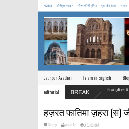
HOME
तौज़ीहुल मसाइल
नौजवानों की दुनिया
दुआ और अमाल
नमाज़
Jaunpur Azadari
Islam in English
Blo
ने क्या बताया की मृत्यु के बाद आत्मा
माह ऐ रमज़ान एक महीने का प्रशिक्षण है जिस का मक़
editorial
BREAK
बनाना है |
हज़रत फातिमा ज़हरा (स) 
Reply
अहले बैत
12:19 AM