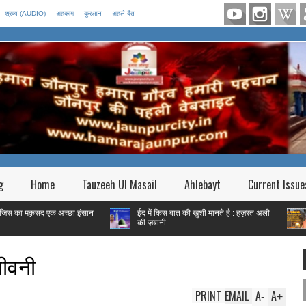
श्रव्य (AUDIO)
अहकाम
कुरआन
अहले बैत
g
Home
Tauzeeh Ul Masail
Ahlebayt
Current Issue
सद एक अच्छा इंसान
ईद में किस बात की ख़ुशी मानते है : हज़रत अली
फितरे की र
की ज़बानी
गरीब हैं तो |
जीवनी
PRINT
EMAIL
A
A
-
+