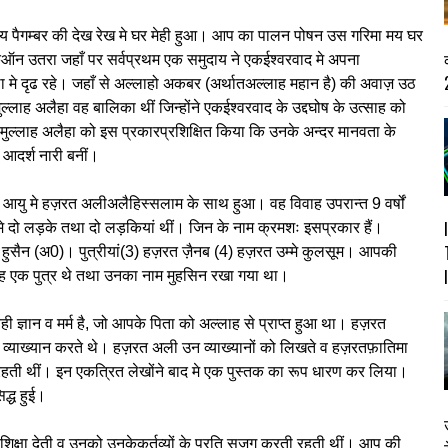
ंय पैगम्बर की देख रेख मे घर मेही हुआ। आप का पालन पोषन उस गरिमा मय घर
ुऑन उतरा जहाँ पर सर्वप्रथम एक समुदाय ने एकईश्वरवाद मे अपना
2
े दृढ रहे। जहाँ से अल्लाहो अकबर (अर्थातअल्लाह महान है) की अवाज़ उठ
्लाह अलैहा वह बालिका थीं जिन्होंने एकईश्वरवाद के उद्दघोष के उत्साह को
ामुल्लाह अलैहा को इस प्रकारप्रशिक्षित किया कि उनके अन्दर मानवता के
दर्श नारी बनीं।
ी आयु मे हज़रत अलीअलैहिस्सलाम के साथ हुआ। वह विवाह उपरान्त 9 वर्षों
मे दो लड़के तथा दो लड़कियां थीं। जिन के नाम क्रमशः इसप्रकार हैं।
हुसैन (अ0)। पुत्रीयां(3) हज़रत ज़ैनब (4) हज़रत उम्मे कुलसूम। आपकी
ी। वह एक पुत्र थे तथा उनका नाम मुहसिन रखा गया था।
ही ज्ञान व मर्म है, जो आपके पिता को अल्लाह से प्राप्त हुआ था। हज़रत
ा व्याख्यान करते थे। हज़रत अली उन व्याख्यानों को लिखते व हज़रतफ़ातिमा
हती थीं। इन एकत्रित लेखोंने बाद मे एक पुस्तक का रूप धारण कर लिया।
द्ध हुई।
 की शिक्षा देती व उनको उनकेकर्तव्यों के प्रति सजग करती रहती थीं। आप की