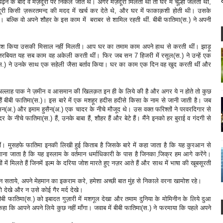
पढ़ने के बाद वे मज़दूरी पर निकल जाते थे। अगर मज़दूरी मिलती थी तो घर में चूल्हा जलता था,
री किसी ज़रूरतमन्द की मदद में खर्च कर देते थे, और घर में फाकाक़शी होती थी। उसके
 बल्कि वो अपने शौहर के इस काम में बराबर से शामिल रहती थीं. बीबी फातिमा(स.) ने अपनी
ा पेश किया उसकी मिसाल नहीं मिलती। आप घर का तमाम काम अपने हाथ से करती थीं। झाड़ू
तरबियत यह सब काम वह अकेली करती थीं। फिर जब सन 7 हिजरी में रसूल(स.) ने उन्हें एक
िमा(स.) ने उनके साथ एक सहेली जैसा बर्ताव किया। घर का काम एक दिन वह खुद करती थीं और
 अल्लाह पाक ने ज़मीन व आसमान की खिलक़त इन ही के लिये की है और अगर ये न होते तो कुछ
ं बीबी फातिमा(स.)। इस बारे में एक मशहूर हदीस हदीसे किसा के नाम से जानी जाती है। जब
हसन(अ.) और इमाम हुसैन(अ.) एक चादर के नीचे मौजूद थे। उस वक्त फरिश्तों ने परवरदिगार से
े नीचे फातिमा(स.) हैं, उनके बाबा हैं, शौहर हैं और बेटे हैं। मैंने इनको हर बुराई व गंदगी से
्च थीं। मुसहफे फातिमा इनकी लिखी हुई किताब है जिसके बारे में कहा जाता है कि यह कुरआन से
ना जाता है कि यह इस्लाम के वर्तमान धर्माधिकारी के पास है जिनका जि़क्र हम आगे करेंगे।
ं में मिलते हैं जिनमें इल्म के दरिया जोश मारते हुए नज़र आते हैं और साथ में भाषा की खूबसूरती
न सताये, अपने मेहमान का इकराम करे, हमेशा अच्छी बात मुंह से निकाले वरना खामोश रहे।
ो देखे और न उसे कोई गैर मर्द देखे।
ीबी फातिमा(स.) को इबादत गुज़ारी में मशगूल देखा और तमाम दुनिया के मोमिनीन के लिये दुआ
 कहा कि आपने अपने लिये कुछ नहीं माँगा। जवाब में बीबी फातिमा(स.) ने फरमाया कि पहले अपने