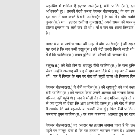
अहलेबैत में शामिल हैं हज़रत अली(अ.), बीबी फातिमा(स.), इ
अधिकारी हुए। इनकी पैरवी करना पैगम्बर मोहम्मद(स.) के बाद हर 
इस भाग में बात करते हैं बीबी फातिमा(स.) के बारे में। बीबी 
कुबरा(स.) था। हज़रत खदीजा कुबरा(स.) अपने समय की अरब मुल्क
दौलत इस्लाम पर खर्च कर दी थी। माँ व बाप का आला किरदार बे
है।
मात्र बीस या पच्चीस साल की उम्र में बीबी फातिमा(स.) की शहाद
यह दर्ज है कि जब कभी रसूल(स.) की बेटी उनसे मिलने जाती थी त
ये है कि फातिमा(स.) तमाम दुनिया की औरतों की सरदार हैं।
रसूल(अ.) की बेटी होने के बावजूद बीबी फातिमा(स.) के पास दुन
ज़ेवर उन्होंने अल्लाह की राह में दान कर दिये थे। वह घर में च
थीं। घर में बिस्तर के नाम पर ऊंट की सूखी खाल थी जिसपर दि
पैगम्बर मोहम्मद(स.) ने बीबी फातिमा(स.) की खुशनूदी को धर्
बीबी फातिमा(स.) को नाराज़ किया उसने अल्लाह को नाराज़ किय
मस्जिद नहीं पहुंचे थे। जब वे थोड़ी देर के बाद मस्जिद पहुंचे त
से जब गुजरे तो देखा कि आप अपने बेटे हसन(अ.) को गोद में लेक
मैं आपके बेटे को बहलाऊं या चक्की पीस दूं। फिर बीबी फाति
फरमाया तुमने फातिमा(स.) पर रहम फरमाया, अल्लाह तुम पर रह
पैगम्बर मोहम्मद(स.) पर अक्सर यह इल्ज़ाम लगाया जाता है कि उ
पढ़ने पर मालूम होता है कि यह इल्ज़ाम सरासर गलत है। अक्सर