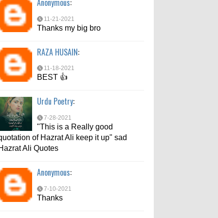
Anonymous
:
7-10-2021
Thanks
11-21-2021
Thanks my big bro
md aftab
:
RAZA HUSAIN
:
6-6-2021
bahut acche se bataya
11-18-2021
BEST 👍
Urdu Poetry
:
7-28-2021
"This is a Really good
quotation of Hazrat Ali keep it up" sad
Hazrat Ali Quotes
Anonymous
:
7-10-2021
Thanks