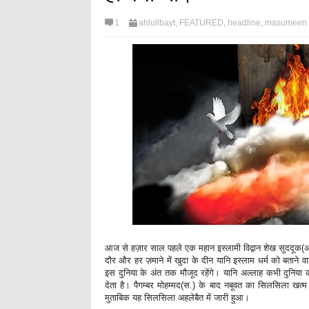
1
ahlullbayt
,
FEATURED
,
headline
,
masumeen
आज से हज़ार साल पहले एक महान इस्लामी विद्वान शेख सुददूक(अ.र
दौर और हर ज़माने में खुदा के दीन यानि इस्लाम धर्म को बताने 
इस दुनिया के अंत तक मौजूद रहेंगे। यानि अल्लाह कभी दुनिया 
देता है। पैगम्बर मोहम्मद(स.) के बाद नबूवत का सिलसिला खत
मुताबिक यह सिलसिला अहलेबैत में जारी हुआ।