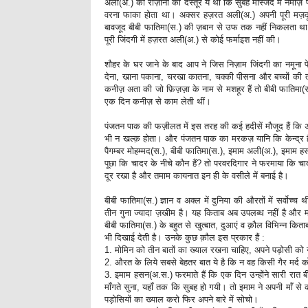
अली(अ.) का रोज़ाना का दस्तूर ये था कि सुबह मस्जिद में नमाज़ 
वरना फाका होता था। अक्सर हज़रत अली(अ.) अपनी पूरी मज़दू
बावजूद बीबी फातिमा(स.) की ज़बान से उफ तक नहीं निकलता था।
पूरी जिंदगी में हज़रत अली(अ.) से कोई फर्माइश नहीं की।
शौहर के घर जाने के बाद आप ने जिस निज़ाम जिंदगी का नमून
देना, खाना पकाना, चरखा कातना, चक्की पीसना और बच्चों की 
कनीज़ अता की जो फ़िज़ज़ा के नाम से मशहूर हैं तो बीबी फात
एक दिन कनीज़ से काम लेती थीं।
पंजतन पाक की फज़ीलत में इस तरह की कई हदीसें मौजूद हैं कि
भी न खल्क़ होता। और पंजतन पाक का मरकज़ यानि कि केन्द्र है
पैगम्बर मोहम्मद(स.), बीबी फातिमा(स.), इमाम अली(अ.), इमाम 
पूछा कि चादर के नीचे कौन हैं? तो परवरदिगार ने फरमाया कि चादर क
दूर रखा है और तमाम कायनात इन ही के वसीले में बनाई है।
बीबी फातिमा(स.) ज्ञान व अक्ल में दुनिया की औरतों में सर्वोच
तीन गुना ज्यादा ज़खीम है। यह किताब अब उपलब्ध नहीं है और मा
बीबी फातिमा(स.) के बहुत से खुत्बात, दुआएं व क़ौल विभिन्न किताबो
भी दिखाई देती है। उनके कुछ क़ौल इस प्रकार हैं :
1. मोमिन को तीन बातों का ख्याल रखना चाहिए, अपने पड़ोसी को 
2. औरत के लिये सबसे बेहतर बात ये है कि न वह किसी गैर मर्द क
3. इमाम हसन(अ.स.) फरमाते हैं कि एक दिन उन्होंने सारी रात ब
माँगते सुना, यहाँ तक कि सुबह हो गयी। तो इमाम ने अपनी माँ से
पड़ोसियों का ख्याल करो फिर अपने बारे में सोचो।