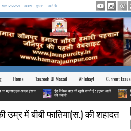
श्रव्य (AUDIO)
अहकाम
कुरआन
अहले बैत
g
Home
Tauzeeh Ul Masail
Ahlebayt
Current Issue
अच्छा इंसान
ईद में किस बात की ख़ुशी मानते है : हज़रत अली
फितरे की रक़म शह
की ज़बानी
गरीब हैं तो |
ी उम्र में बीबी फातिमा(स.) की शहादत