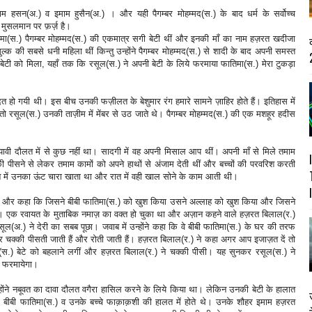
माम हसन(अ.) व इमाम हुसैन(अ.) । और यही पैगम्बर मोहम्मद(स.) के बाद धर्म के सर्वोच्च
मुसलमान पर फ़र्ज़ है।
फातिमा(स.) पैगम्बर मोहम्मद(स.) की एकमात्र सगी बेटी थीं और इनकी माँ का नाम हज़रत खदीजा
 की सबसे धनी महिला थीं किन्तु उन्होंने पैगम्बर मोहम्मद(स.) से शादी के बाद अपनी समस्त
2
टी को मिला, यहाँ तक कि रसूल(स.) ने अपनी बेटी के लिये फरमाया फातिमा(स.) मेरा टुकड़ा
त हो गयी थी। इस बीच उनकी फज़ीलत के बेशुमार रंग हमारे सामने ज़ाहिर होते हैं। इतिहास में
ो रसूल(स.) उनकी ताज़ीम में मेंबर से उठ जाते थे। पैगम्बर मोहम्मद(स.) की एक मशहूर हदीस
ियावी दौलत में से कुछ नहीं था। सादगी में वह अपनी मिसाल आप थीं। अपनी माँ से मिले तमाम
क्की पीसने से लेकर तमाम कामों को अपने हाथों से अंजाम देती थीं और बच्चों की परवरिश करती
न में उनका ऊंट चारा खाता था और रात में वही खाल सोने के काम आती थी।
म कहा और कहा कि जिसने बीबी फातिमा(स.) को खुश किया उसने अल्लाह को खुश किया और जिसने
ा। एक रवायत के मुताबिक नमाज़ का वक्त हो चुका था और अज़ान कहने वाले हज़रत बिलाल(र.)
ो रसूल(अ.) ने देरी का सबब पूछा। जवाब में उन्होंने कहा कि वे बीबी फातिमा(स.) के घर की तरफ
र चक्की पीसती जाती हैं और रोती जाती हैं। हज़रत बिलाल(र.) ने कहा अगर आप इजाज़त दें तो
मा(स.) बेटे को बहलाने लगीं और हज़रत बिलाल(र.) ने चक्की पीसी। यह सुनकर रसूल(स.) ने
म फरमायेगा।
न्होंने नबूवत का दावा दौलत वगैरा हासिल करने के लिये किया था। लेकिन उनकी बेटी के हालात
 बीबी फातिमा(स.) व उनके बच्चे फाक़ाक़शी की हालत में होते थे। उनके शौहर इमाम हज़रत