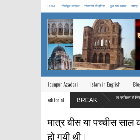
HOME
तौज़ीहुल मसाइल
नौजवानों की दुनिया
दुआ और अमाल
नमाज़
Jaunpur Azadari
Islam in English
Blo
ा बताया की मृत्यु के बाद आत्मा
माह ऐ रमज़ान एक महीने का प्रशिक्षण है जिस का मक़सद एक 
editorial
BREAK
बनाना है |
मात्र बीस या पच्चीस साल क
हो गयी थी।