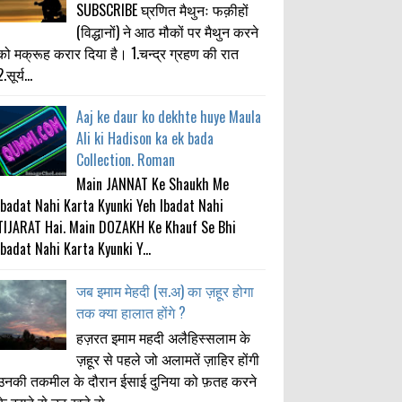
SUBSCRIBE घ्रणित मैथुनः फक़ीहों
(विद्धानों) ने आठ मौकों पर मैथुन करने
को मक्रूह करार दिया है। 1.चन्द्र ग्रहण की रात
.सूर्य...
Aaj ke daur ko dekhte huye Maula
Ali ki Hadison ka ek bada
Collection. Roman
Main JANNAT Ke Shaukh Me
Ibadat Nahi Karta Kyunki Yeh Ibadat Nahi
TIJARAT Hai. Main DOZAKH Ke Khauf Se Bhi
Ibadat Nahi Karta Kyunki Y...
जब इमाम मेहदी (स.अ) का ज़हूर होगा
तक क्या हालात होंगे ?
हज़रत इमाम महदी अलैहिस्सलाम के
ज़हूर से पहले जो अलामतें ज़ाहिर होंगी
उनकी तकमील के दौरान ईसाई दुनिया को फ़तह करने
के इरादे से उठ खड़े हो...