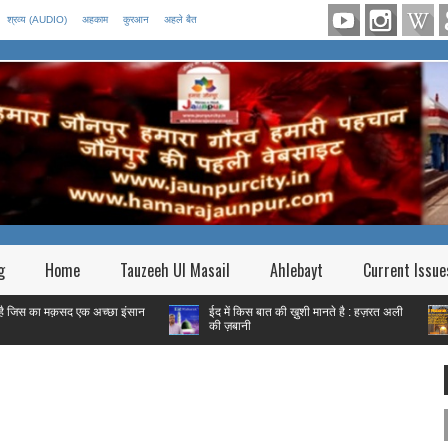
श्रव्य (AUDIO)
अहकाम
कुरआन
अहले बैत
g
Home
Tauzeeh Ul Masail
Ahlebayt
Current Issue
 मक़सद एक अच्छा इंसान
ईद में किस बात की ख़ुशी मानते है : हज़रत अली
फितरे क
की ज़बानी
गरीब हैं 