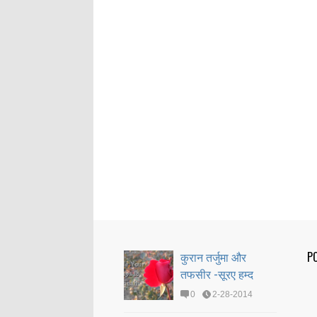
कुरान तर्जुमा और
P
तफसीर -सूरए हम्द
0
2-28-2014