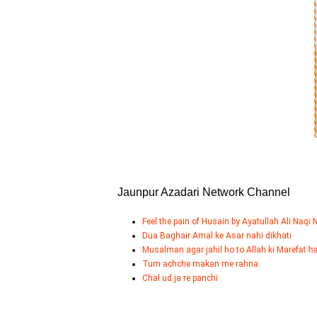
Jaunpur Azadari Network Channel
Feel the pain of Husain by Ayatullah Ali Naqi Naqvi [naqqan
Dua Baghair Amal ke Asar nahi dikhati
Musalman agar jahil ho to Allah ki Marefat hasil nahi Kar 
Tum achche makan me rahna
Chal ud ja re panchi