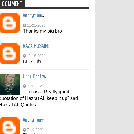
COMMENT
Anonymous
:
Anonymous
:
7-10-2021
Thanks
11-21-2021
Thanks my big bro
md aftab
:
RAZA HUSAIN
:
6-6-2021
bahut acche se bataya
11-18-2021
BEST 👍
Urdu Poetry
:
7-28-2021
"This is a Really good
quotation of Hazrat Ali keep it up" sad
Hazrat Ali Quotes
Anonymous
:
7-10-2021