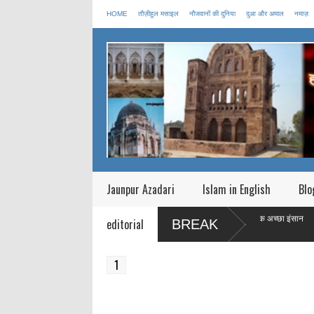
HOME
तौज़ीहुल मसाइल
नौजवानों की दुनिया
दुआ और अमाल
नमाज़
Jaunpur Azadari
Islam in English
Blo
माह ऐ रमज़ान एक महीने का प्रशिक्षण है जिस का मक़सद एक अच्छा इंसान
ई
editorial
BREAK
बनाना है |
क
1