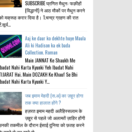
SUBSCRIBE घ्रणित मैथुनः फक़ीहों
(विद्धानों) ने आठ मौकों पर मैथुन करने
को मक्रूह करार दिया है। 1.चन्द्र ग्रहण की रात
.सूर्य...
Aaj ke daur ko dekhte huye Maula
Ali ki Hadison ka ek bada
Collection. Roman
Main JANNAT Ke Shaukh Me
Ibadat Nahi Karta Kyunki Yeh Ibadat Nahi
TIJARAT Hai. Main DOZAKH Ke Khauf Se Bhi
Ibadat Nahi Karta Kyunki Y...
जब इमाम मेहदी (स.अ) का ज़हूर होगा
तक क्या हालात होंगे ?
हज़रत इमाम महदी अलैहिस्सलाम के
ज़हूर से पहले जो अलामतें ज़ाहिर होंगी
उनकी तकमील के दौरान ईसाई दुनिया को फ़तह करने
के इरादे से उठ खड़े हो...