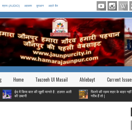
श्रव्य (AUDIO)
अहकाम
कुरआन
अहले बैत
g
Home
Tauzeeh Ul Masail
Ahlebayt
Current Issue
द में किस बात की ख़ुशी मानते है : हज़रत अली
फितरे की रक़म शहर के बाहर नहीं जानी चाहिए 
ी ज़बानी
गरीब हैं तो |