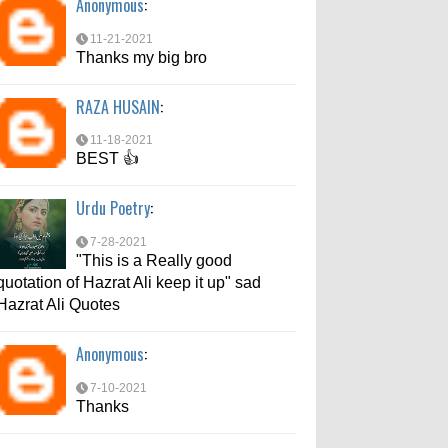
Anonymous
:
7-10-2021
Thanks
11-21-2021
Thanks my big bro
md aftab
:
RAZA HUSAIN
:
6-6-2021
bahut acche se bataya
11-18-2021
BEST 👍
Urdu Poetry
:
7-28-2021
"This is a Really good
quotation of Hazrat Ali keep it up" sad
Hazrat Ali Quotes
Anonymous
:
7-10-2021
Thanks