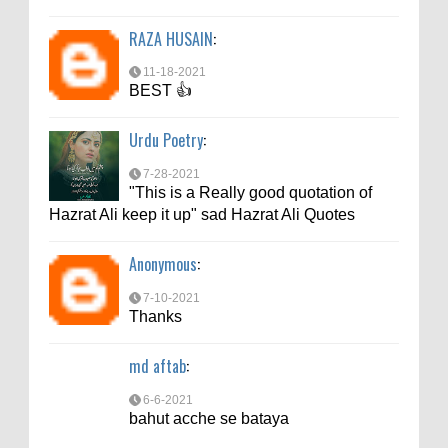
6-6-2021
RAZA HUSAIN
:
bahut acche se bataya
11-18-2021
BEST 👍
Urdu Poetry
:
7-28-2021
"This is a Really good quotation of
Hazrat Ali keep it up" sad Hazrat Ali Quotes
Anonymous
:
7-10-2021
Thanks
md aftab
:
6-6-2021
bahut acche se bataya