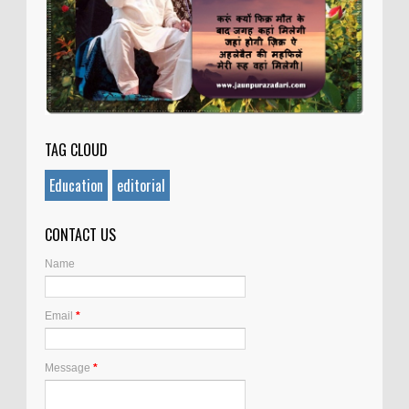
TAG CLOUD
Education
editorial
CONTACT US
Name
Email
*
Message
*