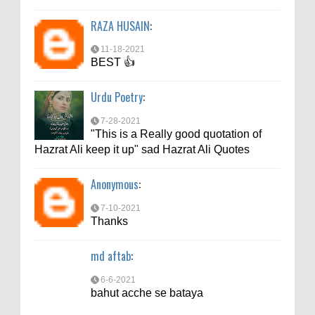
6-6-2021
RAZA HUSAIN
:
bahut acche se bataya
11-18-2021
BEST 👍
Urdu Poetry
:
7-28-2021
"This is a Really good quotation of
Hazrat Ali keep it up" sad Hazrat Ali Quotes
Anonymous
:
7-10-2021
Thanks
md aftab
:
6-6-2021
bahut acche se bataya