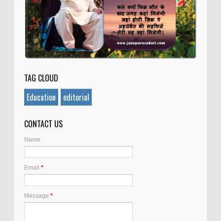
TAG CLOUD
Education
editorial
CONTACT US
Name
Email
*
Message
*