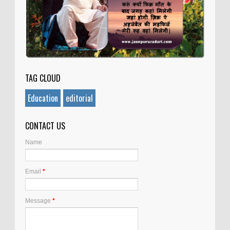
TAG CLOUD
Education
editorial
CONTACT US
Name
Email
*
Message
*