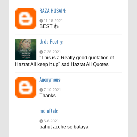
RAZA HUSAIN
:
6-6-2021
bahut acche se bataya
11-18-2021
BEST 👍
Urdu Poetry
:
7-28-2021
"This is a Really good quotation of
Hazrat Ali keep it up" sad Hazrat Ali Quotes
Anonymous
:
7-10-2021
Thanks
md aftab
:
6-6-2021
bahut acche se bataya