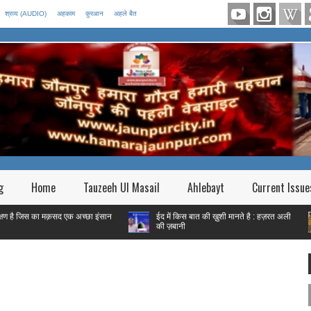
श्रव्य (AUDIO)
अहकाम
कुरआन
अहले बैत
g
Home
Tauzeeh Ul Masail
Ahlebayt
Current Issue
का मक़सद एक अच्छा इंसान
ईद में किस बात की ख़ुशी मानते है : हज़रत अली
फितर
की ज़बानी
गरीब ह