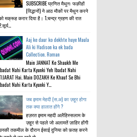
SUBSCRIBE घ्रणित मैथुनः फक़ीहों
(विद्धानों) ने आठ मौकों पर मैथुन करने
को मक्रूह करार दिया है। 1.चन्द्र ग्रहण की रात
.सूर्य...
Aaj ke daur ko dekhte huye Maula
Ali ki Hadison ka ek bada
Collection. Roman
Main JANNAT Ke Shaukh Me
Ibadat Nahi Karta Kyunki Yeh Ibadat Nahi
TIJARAT Hai. Main DOZAKH Ke Khauf Se Bhi
Ibadat Nahi Karta Kyunki Y...
जब इमाम मेहदी (स.अ) का ज़हूर होगा
तक क्या हालात होंगे ?
हज़रत इमाम महदी अलैहिस्सलाम के
ज़हूर से पहले जो अलामतें ज़ाहिर होंगी
उनकी तकमील के दौरान ईसाई दुनिया को फ़तह करने
के इरादे से उठ खड़े हो...