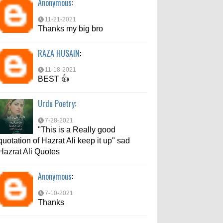
Anonymous
:
7-10-2021
Thanks
11-21-2021
Thanks my big bro
md aftab
:
RAZA HUSAIN
:
6-6-2021
bahut acche se bataya
11-18-2021
BEST 👍
Urdu Poetry
:
7-28-2021
"This is a Really good
quotation of Hazrat Ali keep it up" sad
Hazrat Ali Quotes
Anonymous
:
7-10-2021
Thanks