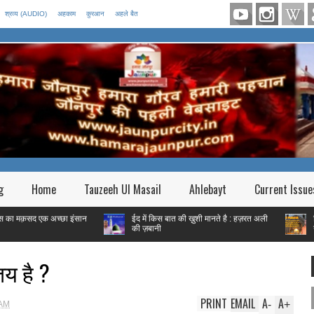
श्रव्य (AUDIO)
अहकाम
कुरआन
अहले बैत
g
Home
Tauzeeh Ul Masail
Ahlebayt
Current Issue
क अच्छा इंसान
ईद में किस बात की ख़ुशी मानते है : हज़रत अली
फितरे की रक़म श
की ज़बानी
गरीब हैं तो |
तय है ?
PRINT
EMAIL
A
A
-
+
 AM