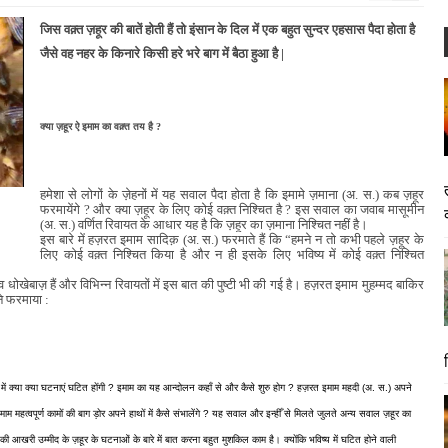
जिस वक़्त ज़हूर की बातें होती हैं तो इंसान के दिल में एक बहुत सुन्दर एहसास पैदा होता है
जैसे वह नहर के किनारे किसी हरे भरे बाग में बैठा हुआ है |
क्या ज़हूर ऐ इमाम का वक़्त तय है ?
हमेशा से लोगों के ज़ेहनों में यह सवाल पैदा होता है कि इमामे ज़माना (अ. स.) कब ज़हूर
फरमायेंगे ? और क्या ज़हूर के लिए कोई वक़्त निश्चित है ? इस सवाल का जवाब मासूमीन
(अ. स.) वर्णित रिवायत के आधार यह है कि ज़हूर का ज़माना निश्चित नहीं है।
इस बारे में हज़रत इमाम सादिक़ (अ. स.) फरमाते हैं कि “हमने न तो कभी पहले ज़हूर के
लिए कोई वक़्त निश्चित किया है और न ही इसके लिए भविष्य में कोई वक़्त निश्चित
धोखेबाज़ हैं और विभिन्न रिवायतों में इस बात की पुष्टी भी की गई है। हज़रत इमाम मुहम्मद बाकिर
ने फरमाया :
 में क्या क्या घटनाएं घटित होंगी ? इमाम का यह आन्दोलन कहाँ से और कैसे शुरु होग ? हज़रत इमाम महदी (अ. स.) अपने
माम महत्वपूर्ण कामों की बाग ड़ोर अपने हाथों में कैसे संभालेंगे ? यह सवाल और इन्हीँ से मिलते जुलते अन्य सवाल ज़हूर का
ों की आखरी उम्मीद के ज़हूर के घटनाओं के बारे में बात करना बहुत मुशकिल काम है। क्योंकि भविष्य में घटित होने वाली