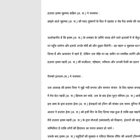
हज़रत इमाम मुहम्मद बाक़िर (अ. स.) ने फरमाया :
क़ाइमे आले मुहम्मद (अ. स.) की मदद दुशमनों के दिल में दहशत व रोब पैदा करके की ज
उल्लेखनीय है कि इमाम (अ. स.) के लशकर के ज़रिये फतह होने वाले इलाकों में से बैतुल
पर पहुँच जायेगा और इससे उनके मोर्चे को और दृढ़ता मिलेगी। वह महान व मुबारक
ज़िन्दा हैं और आसमान में रहते हैं, लेकिन उस मौक़े पर वह ज़मीन पर तशरीफ़ लायेंगे
हज़रत इमाम महदी (अ. स.) की फज़ीलत, श्रेष्ठता, वरीयता और उनकी पैरवी का एलान क
पैग़म्बरे इस्लाम (स.) ने फरमाया :
उस अल्लाह की क़सम जिस ने मुझे नबी बनाया और समस्त संसार के लिए रहमत बनाकर 
में मेरा बेटा महदी (अ. स.) क़ियाम कर सके, उस के बाद ईसा पुत्र मरियम (अ. स.) आये
इस काम के द्वारा हज़रत ईसा (अ. स.) ईसाइयों को (जिन की संख्या उस समय दुनिया में 
आलम ने हज़रत ईसा (अ. स.) को इसी दिन के लिए ज़िन्दा रखा हुआ है ताकि हक़ चाहने 
वैसे हज़रत इमाम महदी (अ. स.) के द्वारा मोजज़ों (चमत्कारों) को दिखाना, इंसानों की 
सम्मिलित है ताकि लोगों की हिदायत का रास्ता हमवार हो जाये।
उसके बाद इमाम (अ. स.) यहूदियों की मुकद्दस व पवित्र किताब तौरैत की असली (जिनमें प