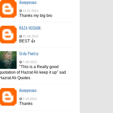
Anonymous
:
7-10-2021
Thanks
11-21-2021
Thanks my big bro
md aftab
:
RAZA HUSAIN
:
6-6-2021
bahut acche se bataya
11-18-2021
BEST 👍
Urdu Poetry
:
7-28-2021
"This is a Really good
quotation of Hazrat Ali keep it up" sad
Hazrat Ali Quotes
Anonymous
:
7-10-2021
Thanks