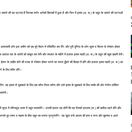
ज़माने की वह घटनाएं हैं जिनका वर्णन अनेकों किताबों में हुआ हैं और जिन में इमाम (अ. स.) के ज़हूर के ज़माने की घटनाओं
2
्याचारी लोग इस ज़मीन को एक बुरे मैदान में परिवर्तित कर देंगे, और पूरी दुनिया के लोग ज़ुल्म व सितम से परेशान होकर
ज़ रात के अंधेरों को काफ़ूर कर देगी और रमज़ान के महीने में हज़रत इमाम महदी (अ. स.) के ज़हूर की खुश ख़बरी देगी।
ईमान के ज़ाहिर होने की वजह से परेशान होकर भागने का रास्ता ढूँढने की फ़िक्र में होंगे और हज़रत इमाम महदी (अ. स.) का
 के लिए बेचैन होंगे।
लिस्तीन, वह इमाम से मुक़ाबले के लिए एक फ़ौज तैयार करेगा और उसे इमाम के मुक़ाबले के लिए मक्के की ओर भेजेगा लोकिन
 जायेगी।
रत में मस्जिदुल हराम में ज़हूर फरमायेंगे। उनकी हालत यह होगी कि वह पैग़म्बरे इस्लाम (स.) की क़मीज़ पहने होंगे और
लगाये हुए रुक्न व मक़ाम के बीच ज़हूर का तराना गुनगुनायेंगे। वह ख़ुदा वन्दे आलम की हम्द व सना और मुहम्मद व आले