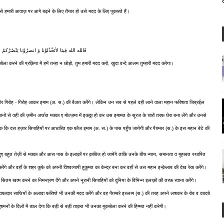
 से हमारी आवाज़ पर आगे बढ़ने के लिए तैयार हो उसे मदद के लिए पुकारते हैं।
فَالله الله فِینَا لاٰتَخْذُلوْنا وَ انصرُوْنا یَنْصُرْکمُ
ाबेला करने की प्रक़िया में हमें तन्हा न छोड़ो, तुम हमारी मदद करो, ख़ुदा वन्दे आलम तुम्हारी मदद करेगा।
गे और गिरोह - गिरोह आकर इमाम (अ. स.) की बैअत करेंगे। लेकिन उन सब से पहले वही लाने वाला महान फरिशता जिब्रईल
ों से वही की ज़मीन अर्थात मक्का ए मोज़्ज़मा में इकठ्ठा हो कर उस इमामत के सूरज के चारों तरफ़ घेरा बना लेंगे और उनसे
 तक कि दस हज़ार सिपाहियों पर आधारित एक फ़ौज इमाम (अ. स.) के पास पहुँच जायेगी और पैग़म्बर (स.) के इस महान बेटे की
बहुत तेज़ी से मक्का और आस पास के इलाक़ों पर क़ाबिज हो जायेंगे ताकि उनके बीच न्याय, समानता व मुहब्बत स्थापित
ंगे और वहाँ के शहर कूफ़े को अपनी विश्वव्यापी हुकूमत का केन्द्र बना कर वहाँ से उस महान इन्क़ेलाब की देख रेख करेंगे।
तम खत्म करने का निमन्त्रण देंगे और अपने नूरानी सिपाहियों को दुनिया के विभिन्न इलाक़ों की तरफ़ रवाना करेंगे।
 और वफ़ादार साथियों के अलावा फ़रिश्ते भी उनकी मदद करेंगे और वह पैग़म्बरे इस्लाम (स.) की तरह अपने लशकर के रोब व दबदबे
ं के दिलों में डाल देगा कि बड़ी से बड़ी ताक़त भी उनका मुकाबेला करने की हिम्मत नहीं करेगी।