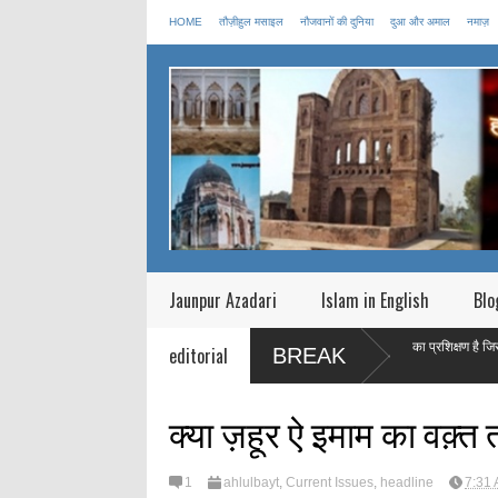
HOME
तौज़ीहुल मसाइल
नौजवानों की दुनिया
दुआ और अमाल
नमाज़
Jaunpur Azadari
Islam in English
Blo
या बताया की मृत्यु के बाद आत्मा
माह ऐ रमज़ान एक महीने का प्रशिक्षण है जिस का मक़सद ए
editorial
BREAK
बनाना है |
क्या ज़हूर ऐ इमाम का वक़्त 
1
ahlulbayt
,
Current Issues
,
headline
7:31