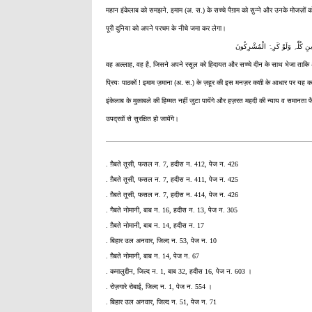
महान इंकेलाब को समझने, इमाम (अ. स.) के सच्चे पैग़ाम को सुन्ने और उनके मोजज़ों 
पूरी दुनिया को अपने परचम के नीचे जमा कर लेगा।
نِ کُلِّہِ وَلَوْ کَرِہَ الْمُشْرِکُونَ
वह अल्लाह, वह है, जिसने अपने रसूल को हिदायत और सच्चे दीन के साथ भेजा ताकि अपने
प्रियः पाठकों ! इमाम ज़माना (अ. स.) के ज़हूर की इस मनज़र कशी के आधार पर यह कह
इंकेलाब के मुकाबले की हिम्मत नहीं जुटा पायेंगे और हज़रत महदी की न्याय व समानता 
उपद्रवों से सुरक्षित हो जायेंगे।
. ग़ैबते तूसी, फसल न. 7, हदीस न. 412, पेज न. 426
. ग़ैबते तूसी, फसल न. 7, हदीस न. 411, पेज न. 425
. ग़ैबते तूसी, फसल न. 7, हदीस न. 414, पेज न. 426
. गैबते नोमानी, बाब न. 16, हदीस न. 13, पेज न. 305
. ग़ैबते नोमानी, बाब न. 14, हदीस न. 17
. बिहार उल अनवार, जिल्द न. 53, पेज न. 10
. ग़ैबते नोमानी, बाब न. 14, पेज न. 67
. कमालुद्दीन, जिल्द न. 1, बाब 32, हदीस 16, पेज न. 603 ।
. रोज़गारे रोबाई, जिल्द न. 1, पेज न. 554 ।
. बिहार उल अनवार, जिल्द न. 51, पेज न. 71