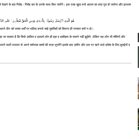
को देखने के बाद गिरोह - गिरोह कर के उनके साथ मिल जायेंगे। इस तरह ख़ुदा वन्दे आलम का वादा पूरा हो जायेगा और इस्लाम
ھُوَ الَّذِی اٴَرْسَلَ رَسُولَہُ بِالْہُدَی وَدِینِ الْحَقِّ لِیُظْہِرَہُ عَلَی الدِّی
 दीन को तमाम धर्मों पर ग़ालिब बनाये चाहे मुशरिकों को कितना ही नागवार क्यों न हो।
ा जा सकता है कि सिर्फ ज़ालिम व हठधर्म लोग ही हक़ व हकीकत के सामने नहीं झुकेंगे, लेकिन यह लोग भी मोमिनों और
फैलाने वाली तलवार से अपने शर्मनाक कामों की सज़ा भुगतेंगे इसके बाद ज़मीन और उस पर रहने वाले हमेशा के लिए बुराईयों व