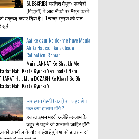
SUBSCRIBE घ्रणित मैथुनः फक़ीहों
(विद्धानों) ने आठ मौकों पर मैथुन करने
को मक्रूह करार दिया है। 1.चन्द्र ग्रहण की रात
.सूर्य...
Aaj ke daur ko dekhte huye Maula
Ali ki Hadison ka ek bada
Collection. Roman
Main JANNAT Ke Shaukh Me
Ibadat Nahi Karta Kyunki Yeh Ibadat Nahi
TIJARAT Hai. Main DOZAKH Ke Khauf Se Bhi
Ibadat Nahi Karta Kyunki Y...
जब इमाम मेहदी (स.अ) का ज़हूर होगा
तक क्या हालात होंगे ?
हज़रत इमाम महदी अलैहिस्सलाम के
ज़हूर से पहले जो अलामतें ज़ाहिर होंगी
उनकी तकमील के दौरान ईसाई दुनिया को फ़तह करने
के इरादे से उठ खड़े हो...