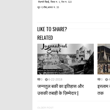
रोज़गारे रिहाई, जिल्द न. 1, पेज न. 522
सूरः ए तौबा,आयत न. 33
LIKE TO SHARE?
RELATED
0
6-22-2018
0
जन्नतुल बकी का इतिहास और
इस्लाम 
उसकी तबाही के ज़िम्मेदार |
तक
OLDER POST