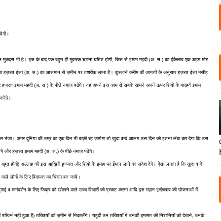
ायेगी।
 मुकद्दस भी है।
इस के बाद एक बहुत ही मुबारक घटना घटित होगी, जिस से इमाम महदी (अ. स.) का इंकेलाब एक अहम मोड़
 घटना हज़रत ईसा (अ. स.) का आसमान से ज़मीन पर तशरीफ़ लाना है। कुरआने करीम की आयतों के अनुसार हज़रत ईसा मसीह
 और हज़रत इमाम महदी (अ. स.) के पीछे नमाज़ पढेंगे। वह अपने इस काम से सबके सामने अपने ऊपर शियों के बारहवें इमाम
रेंगे।
भेजा। अगर दुनिया की उम्र का एक दिन भी बाक़ी रह जायेगा तो ख़ुदा वन्दे आलम उस दिन को इतना लंबा कर देगा कि उस
ंगे और हज़रत इमाम महदी (अ. स.) के पीछे नमाज़ पढेंगे।
बहुत होगी) अल्लाह की इस आख़िरी हुज्जत और शियों के इमाम पर ईमान लाने का संदेश देंगे। ऐसा लगता है कि ख़ुदा वन्दे
वाले लोगों के लिए हिदायत का चिराग़ बन जायें।
रहनुमाई व मार्गदर्शन के लिए फिक्र को खोलने वाले उच्च विचारों को प्रकट करना आदि इस महान इन्क़ेलाब की योजनाओं में
रिवर्न नही हुआ है) तख्तियों को ज़मीन से निकालेंगे।
यहूदी उन तख्तियों में उनकी इमामत की निशानियों को देखने, उनके