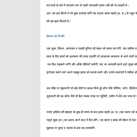
घटनाओं के बारे में साधारण रूप से गहरी जानकारी प्राप्त नहीं की जा सकती है।
अतः हम इस हिस्से में जो कुछ उल्लेख करेंगे वह हज़रत इमाम महदी (अ. स.) के ज़हूर के 
की एक झक मिलती है।
क़ियाम की स्थिति
जब ज़ुल्म, सितम, अत्याचार व तबाही दुनिया की शक्ल को काला कर देगी, जब ज़ालिम व अत
मदद के लिए हाथों को आसमान की तरफ़ उठायेंगे तो आचानक आसमान से आने वाली एक आवा
तब दिल घड़कने लगेंगे और आँखें चौधियाँ जायेंगी, रात भर अय्याशी करने वाले सुबह को 
इन्तेज़ार करने वाले अपने महबूब इमाम को तलाश करने और उनके मददगारों में शामिल होने
उस मौक़े पर सुफ़यानी जो कई देशों पर क़ब्ज़ा किये हुए होगा जैसे सीरिया, उर्दन, फ़ि
सुफ़यानी की यह फ़ौज जैसे ही बैदा नामक जगह पर पहुँचेगी, ज़मीन में धँस कर भस्म हो
नफ्से ज़किया की शहादत के कुछ ही समय के बाद इमाम महदी (अ. स.) एक जवान मर्द की सू
रसूले ख़ुदा (स.) का अलम अपने हाथ में लिए होंगे। वह खाना ए काबा की दीवार से टेक 
मुहम्मद पर दुरुद व सलाम के बाद यह फरमायेंगे :