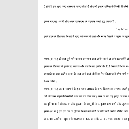
ऐ लोगों ! हम ख़ुदा वन्दे आलम से मदद माँगते हैं और जो इंसान दुनिया के किसी भी कोने
इसके बाद वह अपनी और अपने खानदान की पहचान कराते हुए फरमायेंगे :
”
 الله تعالیٰ
हमारे हक़ की रिआयत के बारे में ख़ुदा को नज़र में रखो और न्याय फैलाने व ज़ुल्म का मुक़
इमाम (अ. स.) की बात पूरी होने के बाद आसमान वाले ज़मीन वालों से आगे बढ़ जायें
इमाम की खिदमत में हाज़िर हो जायेगा और उसके बाद ज़मीन के 313 सितारे विभिन्न स्थान
वफ़ादारी का वादा करेंगे। इमाम के पास आने वाले लोगों का सिलसिला जारी रहेगा यहाँ
बैअत करेगी।
इमाम (अ. स.) अपने मददगारों के इस महान लशकर के साथ क़ियाम का परचम लहराते हुए 
करें और उन शहरों के सिरफिरे लोगों का सर नीचा करें। उस के बाद वह इराक़ का रुख करे
वह दुनिया वालों को इस्लाम और कुरआन के क़ानूनों के अनुसार काम करने और ज़ुल्म व सि
इमाम (अ. स.) एक एक कर के दुनिया के बड़े बड़े मोर्चों को जीत लेंगे क्योंकि मोमिनों
से फायदा उठायेंगे। ख़ुदा वन्दे आलम इमाम (अ. स.) और उनके लशकर का इतना डर दुशमनो