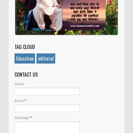
TAG CLOUD
Education
editorial
CONTACT US
Name
Email
*
Message
*