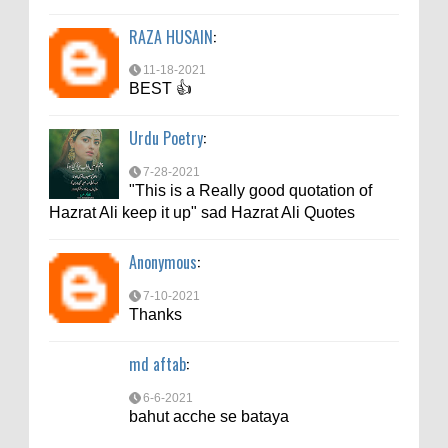
6-6-2021
RAZA HUSAIN
:
bahut acche se bataya
11-18-2021
BEST 👍
Urdu Poetry
:
7-28-2021
"This is a Really good quotation of
Hazrat Ali keep it up" sad Hazrat Ali Quotes
Anonymous
:
7-10-2021
Thanks
md aftab
:
6-6-2021
bahut acche se bataya