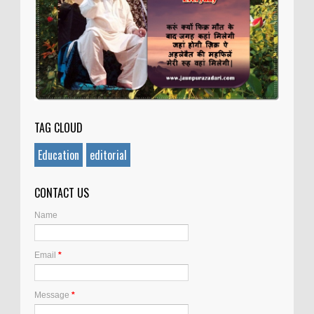
TAG CLOUD
Education
editorial
CONTACT US
Name
Email
*
Message
*