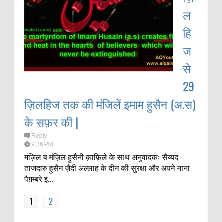
ल
हि
ज
से
29
ज़िलहिज तक की मंजिलें इमाम हुसैन (अ.स)
के सफ़र की |
Reply
9:36 PM
मंज़िल ब मंज़िल हुसैनी क़ाफ़िले के साथ अनुवादकः सैय्यद
ताजदारु हुसैन ज़ैदी अल्लाह के दीन की सुरक्षा और अपने नाना
पैग़म्बरे इ...
1
2