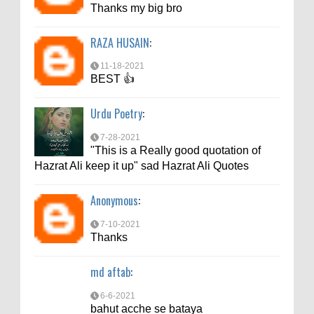
Thanks my big bro
md aftab
:
6-6-2021
RAZA HUSAIN
:
bahut acche se bataya
11-18-2021
BEST 👍
Urdu Poetry
:
7-28-2021
"This is a Really good quotation of
Hazrat Ali keep it up" sad Hazrat Ali Quotes
Anonymous
:
7-10-2021
Thanks
md aftab
:
6-6-2021
bahut acche se bataya