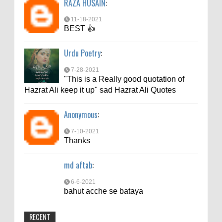
RAZA HUSAIN
:
bahut acche se bataya
11-18-2021
BEST 👍
Urdu Poetry
:
7-28-2021
"This is a Really good quotation of
Hazrat Ali keep it up" sad Hazrat Ali Quotes
Anonymous
:
7-10-2021
Thanks
md aftab
:
6-6-2021
bahut acche se bataya
RECENT