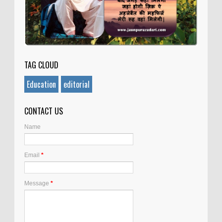
TAG CLOUD
Education
editorial
CONTACT US
Name
Email
*
Message
*