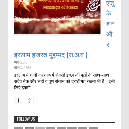
एजु
के
शन
औ
र
इस्लाम हजरत मुहम्मद (स.अ.व )
Reply
8:17 AM
इस्लाम मे शादी का तात्पर्य सेक्सी इच्छा की पूर्ती के साथ-साथ
सदैव नेक और सही व पूर्ण संतान को द्रष्टीगत रखना भी है। इसी
लिऐ इमामो ...
1
2
FOLLOW US