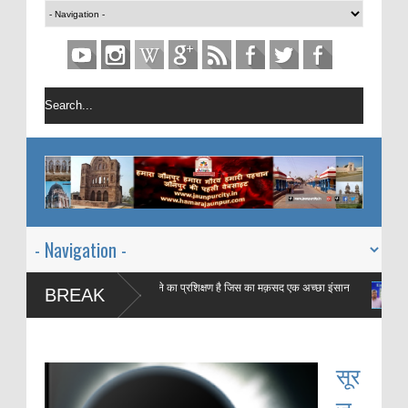
माह ऐ रमज़ान एक महीने का प्रशिक्षण है जिस का मक़सद एक अच्छा इंसान
ईद में कि
BREAK
बनाना है |
की ज़बानी
सूर
ज