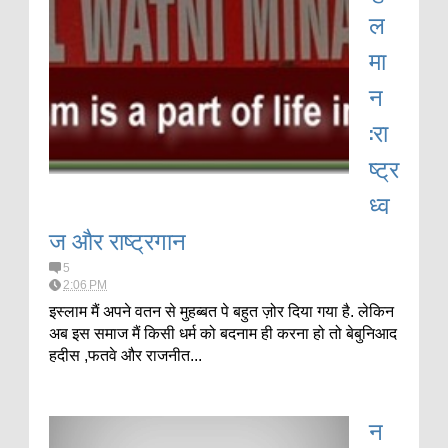
ल
मा
न
:रा
ष्ट्र
ध्व
ज और राष्ट्रगान
5
2:06 PM
इस्लाम मैं अपने वतन से मुहब्बत पे बहुत ज़ोर दिया गया है. लेकिन
अब इस समाज मैं किसी धर्म को बदनाम ही करना हो तो बेबुनिआद
हदीस ,फतवे और राजनीत...
न