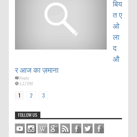
बिय
त ए
ओ
ला
द
औ
र आज का ज़माना
Reply
1:17 PM
1
2
3
FOLLOW US