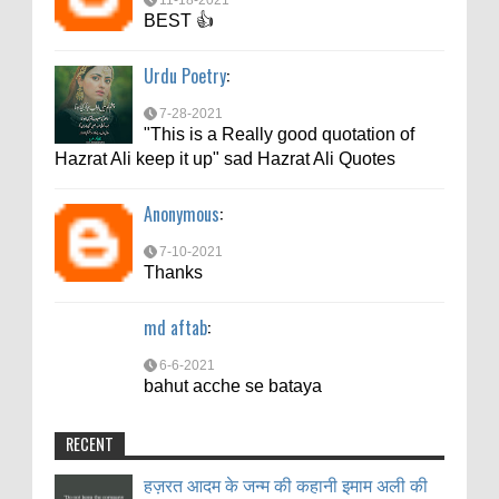
11-18-2021
BEST 👍
Urdu Poetry
:
7-28-2021
"This is a Really good quotation of
Hazrat Ali keep it up" sad Hazrat Ali Quotes
Anonymous
:
7-10-2021
Thanks
md aftab
:
6-6-2021
bahut acche se bataya
RECENT
हज़रत आदम के जन्म की कहानी इमाम अली की