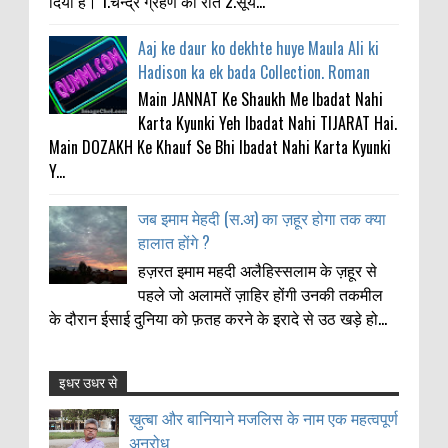
दिया है। 1.चन्द्र ग्रहण की रात 2.सूर्य...
Aaj ke daur ko dekhte huye Maula Ali ki
Hadison ka ek bada Collection. Roman
Main JANNAT Ke Shaukh Me Ibadat Nahi
Karta Kyunki Yeh Ibadat Nahi TIJARAT Hai.
Main DOZAKH Ke Khauf Se Bhi Ibadat Nahi Karta Kyunki
Y...
जब इमाम मेहदी (स.अ) का ज़हूर होगा तक क्या
हालात होंगे ?
हज़रत इमाम महदी अलैहिस्सलाम के ज़हूर से
पहले जो अलामतें ज़ाहिर होंगी उनकी तकमील
के दौरान ईसाई दुनिया को फ़तह करने के इरादे से उठ खड़े हो...
इधर उधर से
ख़ुत्बा और बानियाने मजलिस के नाम एक महत्वपूर्ण
Anonymous
:
अनुरोध
ख़ुत्बा और बानियाने मजलिस के नाम एक महत्वपूर्ण
11-21-2021
अनुरोध
Thanks my big bro
0
2-4-2016