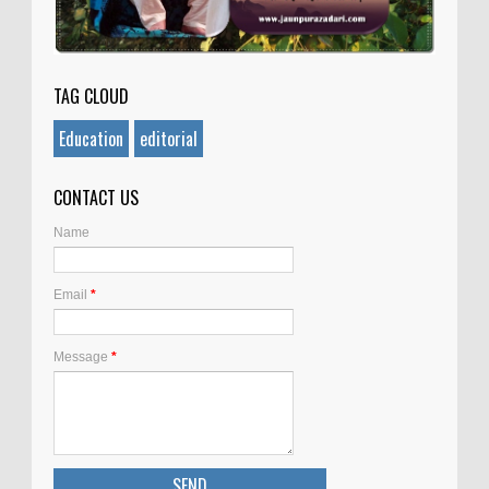
TAG CLOUD
Education
editorial
CONTACT US
Name
Email
*
Message
*